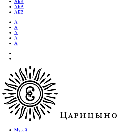
АБВ
АБВ
АБВ
А
А
А
А
А
Музей