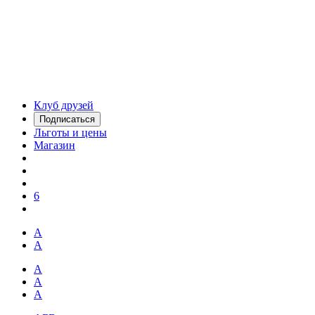
Клуб друзей
Подписаться
Льготы и цены
Магазин
6
А
А
А
А
А