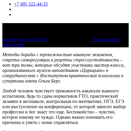
+7 495 322-44-33
Экзамен без стресса
мастер-класс 14-17 лет
27 апреля 2025, 13:00
Виноградная
оранжерея
Методы борьбы с тревожностью накануне экзаменов,
секреты саморегуляции и рецепты стрессоустойчивости –
вот три темы, которые обсудят участники мастер-класса,
организованного музеем-заповедником «Царицыно» в
сотрудничестве с Институтом практической психологии и
супервизии имени Ольги Берг.
Любой человек чувствует тревожность накануне важного
испытания, будь то сдача нормативов ГТО, практический
экзамен в автошколе, контрольная по математике, ОГЭ, ЕГЭ
или выступление на конференции, от которой зависит выбор
профессии и бог знает что еще. Беспокойство – чувство,
которое никому не чуждо. Однако важно понимать его
причины и уметь с ними справляться.