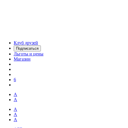
Клуб друзей
Подписаться
Льготы и цены
Магазин
6
А
А
А
А
А