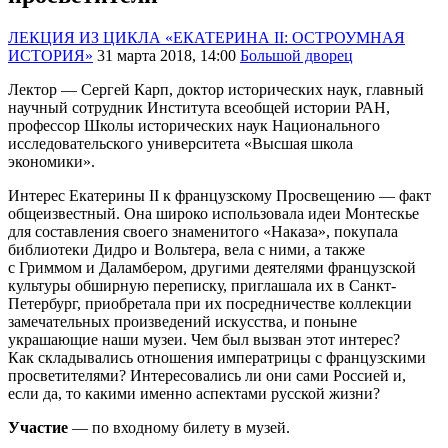
ЛЕКЦИЯ ИЗ ЦИКЛА «ЕКАТЕРИНА II: ОСТРОУМНАЯ
ИСТОРИЯ»
31 марта 2018, 14:00
Большой дворец
Лектор — Сергей Карп, доктор исторических наук, главный
научный сотрудник Института всеобщей истории РАН,
профессор Школы исторических наук Национального
исследовательского университета «Высшая школа
экономики».
Интерес Екатерины II к французскому Просвещению — факт
общеизвестный. Она широко использовала идеи Монтескье
для составления своего знаменитого «Наказа», покупала
библиотеки Дидро и Вольтера, вела с ними, а также
с Гриммом и Даламбером, другими деятелями французской
культуры обширную переписку, приглашала их в Санкт-
Петербург, приобретала при их посредничестве коллекции
замечательных произведений искусства, и поныне
украшающие наши музеи. Чем был вызван этот интерес?
Как складывались отношения императрицы с французскими
просветителями? Интересовались ли они сами Россией и,
если да, то какими именно аспектами русской жизни?
Участие
— по входному билету в музей.