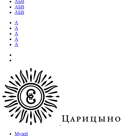
АБВ
АБВ
АБВ
А
А
А
А
А
Музей