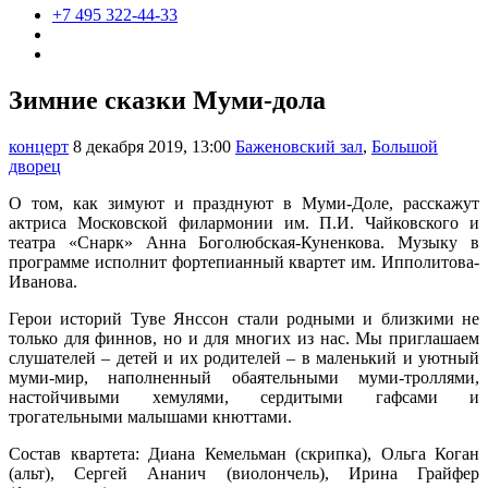
+7 495 322-44-33
Зимние сказки Муми-дола
концерт
8 декабря 2019, 13:00
Баженовский зал
,
Большой
дворец
О том, как зимуют и празднуют в Муми-Доле, расскажут
актриса Московской филармонии им. П.И. Чайковского и
театра «Снарк» Анна Боголюбская-Куненкова. Музыку в
программе исполнит фортепианный квартет им. Ипполитова-
Иванова.
Герои историй Туве Янссон стали родными и близкими не
только для финнов, но и для многих из нас. Мы приглашаем
слушателей – детей и их родителей – в маленький и уютный
муми-мир, наполненный обаятельными муми-троллями,
настойчивыми хемулями, сердитыми гафсами и
трогательными малышами кнюттами.
Состав квартета: Диана Кемельман (скрипка), Ольга Коган
(альт), Сергей Ананич (виолончель), Ирина Грайфер