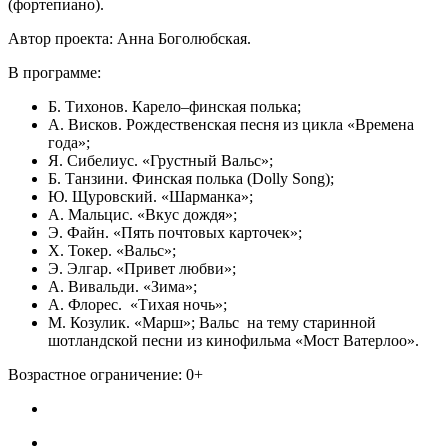
(фортепиано).
Автор проекта: Анна Боголюбская.
В программе:
Б. Тихонов. Карело–финская полька;
А. Висков. Рождественская песня из цикла «Времена
года»;
Я. Сибелиус. «Грустный Вальс»;
Б. Танзини. Финская полька (Dolly Song);
Ю. Щуровский. «Шарманка»;
А. Мальцис. «Вкус дождя»;
Э. Файн. «Пять почтовых карточек»;
Х. Токер. «Вальс»;
Э. Элгар. «Привет любви»;
А. Вивальди. «Зима»;
А. Флорес. «Тихая ночь»;
М. Козулик. «Марш»; Вальс на тему старинной
шотландской песни из кинофильма «Мост Ватерлоо».
Возрастное ограничение: 0+