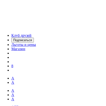
Клуб друзей
Подписаться
Льготы и цены
Магазин
8
А
А
А
А
А