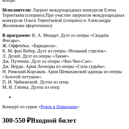
Кипре.
Исполнители:
Лауреат международных конкурсов Елена
Терентьева (сопрано).При участии лауреатов международных
конкурсов Ольги Терентьевой (сопрано) и Александра
Жиленкова (фортепиано)
В программе:
В. А. Моцарт. Дуэт из оперы «Свадьба
Фигаро».
Ж. Оффенбах. «Баркарола».
К. М. фон Вебер, Дуэт из оперы «Вольный стрелок».
Л. Делиб. Дуэт из оперы «Лакме».
Дж. Пуччини. Дуэт из оперы «Чио-Чио-Сан».
Дж. Верди. Ария Леоноры из оперы «Сила судьбы».
Н. Римский-Корсаков. Ария Шемаханской царицы из оперы
«Золотой петушок».
П. И. Чайковский. Дуэты из опер.
М. И. Глинка. Дуэты из опер.
Концерт из серии «
Рояль в Царицыне
»
300-550 ₽
Входной билет