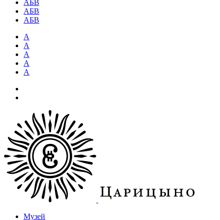
АБВ
АБВ
АБВ
А
А
А
А
А
Музей