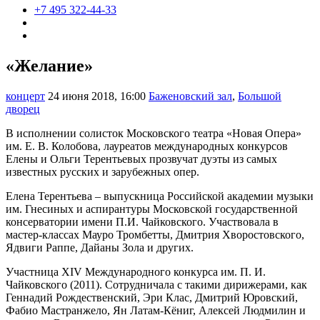
+7 495 322-44-33
«Желание»
концерт
24 июня 2018, 16:00
Баженовский зал
,
Большой
дворец
В исполнении солисток Московского театра «Новая Опера»
им. Е. В. Колобова, лауреатов международных конкурсов
Елены и Ольги Терентьевых прозвучат дуэты из самых
известных русских и зарубежных опер.
Елена Терентьева – выпускница Российской академии музыки
им. Гнесиных и аспирантуры Московской государственной
консерватории имени П.И. Чайковского. Участвовала в
мастер-классах Мауро Тромбетты, Дмитрия Хворостовского,
Ядвиги Раппе, Дайаны Зола и других.
Участница XIV Международного конкурса им. П. И.
Чайковского (2011). Сотрудничала с такими дирижерами, как
Геннадий Рождественский, Эри Клас, Дмитрий Юровский,
Фабио Мастранжело, Ян Латам-Кёниг, Алексей Людмилин и