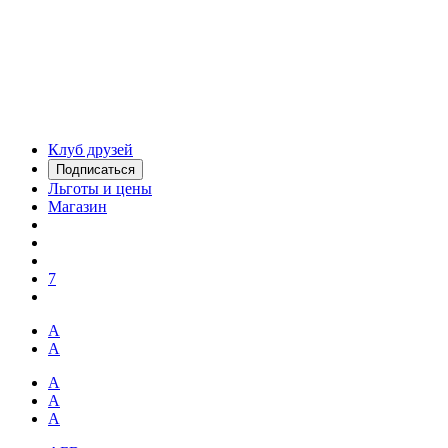
Клуб друзей
Подписаться
Льготы и цены
Магазин
7
А
А
А
А
А