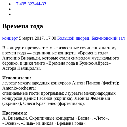
+7 495 322-44-33
Времена года
концерт
5 марта 2017, 17:00
Большой дворец
,
Баженовский зал
В концерте прозвучат самые известные сочинения на тему
времен года — скрипичные концерты «Времена года»
Антонио Вивальди, которые стали символом музыкального
барокко, и цикл танго «Времена года в Буэнос-Айресе»
Астора Пьяццоллы.
Исполнители:
лауреат международных конкурсов Антон Паисов (флейта);
Antonio-orchestra;
специальные гости программы: лауреаты международных
конкурсов Денис Гасанов (скрипка), Леонид Железный
(скрипка), Олеся Кравченко (фортепиано).
Программа:
А. Вивальди. Скрипичные концерты «Весна», «Лето»,
«Осень», «Зима» из цикла «Времена года»;