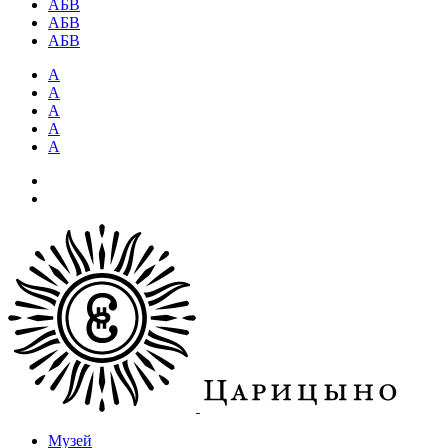
АБВ
АБВ
АБВ
А
А
А
А
А
Музей