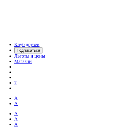
Клуб друзей
Подписаться
Льготы и цены
Магазин
7
А
А
А
А
А