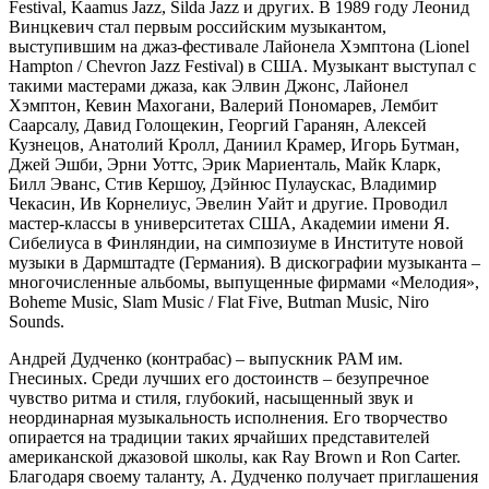
Festival, Kaamus Jazz, Silda Jazz и других. В 1989 году Леонид
Винцкевич стал первым российским музыкантом,
выступившим на джаз-фестивале Лайонела Хэмптона (Lionel
Hampton / Chevron Jazz Festival) в США. Музыкант выступал с
такими мастерами джаза, как Элвин Джонс, Лайонел
Хэмптон, Кевин Махогани, Валерий Пономарев, Лембит
Саарсалу, Давид Голощекин, Георгий Гаранян, Алексей
Кузнецов, Анатолий Кролл, Даниил Крамер, Игорь Бутман,
Джей Эшби, Эрни Уоттс, Эрик Мариенталь, Майк Кларк,
Билл Эванс, Стив Кершоу, Дэйнюс Пулаускас, Владимир
Чекасин, Ив Корнелиус, Эвелин Уайт и другие. Проводил
мастер-классы в университетах США, Академии имени Я.
Сибелиуса в Финляндии, на симпозиуме в Институте новой
музыки в Дармштадте (Германия).
В дискографии музыканта –
многочисленные альбомы, выпущенные фирмами «Мелодия»,
Boheme Music, Slam Music / Flat Five, Butman Music, Niro
Sounds.
Андрей Дудченко (контрабас) – выпускник РАМ им.
Гнесиных. Среди лучших его достоинств – безупречное
чувство ритма и стиля, глубокий, насыщенный звук и
неординарная музыкальность исполнения. Его творчество
опирается на традиции таких ярчайших представителей
американской джазовой школы, как Ray Brown и Ron Carter.
Благодаря своему таланту, А. Дудченко получает приглашения