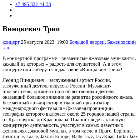
+7 495 322-44-33
Винцкевич Трио
концерт
25 августа 2023, 19:00
Большой дворец
,
Баженовский
зал
В концертной программе – знаменитые джазовые музыканты,
каждый из которых – радость для слушателей. А в этом
концерте они соберутся в джазовое «Винцкевич Трио»!
Леонид Винцкевич – заслуженный артист России,
заслуженный деятель искусств России. Музыкант-
просветитель, организатор и общественный деятель,
оказавший большое влияние на развитие российского джаза.
Бессменный арт-директор и главный организатор
международного фестиваля «Джазовая провинция»,
география которого включает около 25 городов нашей страны
от Красноярска до Краснодара.
Пианист ведет активную
концертную деятельность, участвует в самых известных
фестивалях джазовой музыки, в том числе в Праге, Берлине,
Лейпциге, Гааге, Jazz in Europe, Baltic Jazz, JazzKaar, Turku Jazz