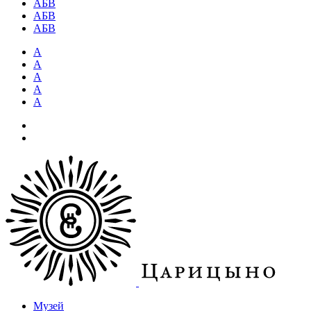
АБВ
АБВ
АБВ
А
А
А
А
А
Музей