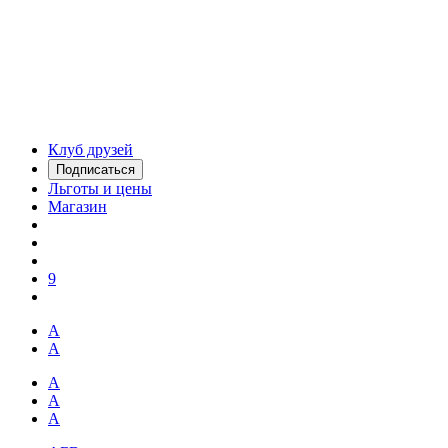
Клуб друзей
Подписаться
Льготы и цены
Магазин
9
А
А
А
А
А