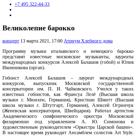
+7 495 322-44-33
Великолепие барокко
концерт
13 марта 2021, 17:00
Атриум Хлебного дома
Программу музыки итальянского и немецкого барокко
представят известные московские музыканты, лауреаты
международных конкурсов Алексей Балашов (гобой) и Юлия
Иконникова (орган).
Гобоист Алексей Балашов – лауреат международных
конкурсов, выпускник Московской государственной
консерватории им. П. И. Чайковского. Учился у таких
известных гобоистов, как Франсуа Лелё (Высшая школа
музыки г. Мюнхен, Германия), Кристиан Шмитт (Высшая
школа музыки г. Штутгарт, Германия), Алексей Огринчук
(Женевская консерватория, Швейцария). Работал артистом
Академического симфонического оркестра Московской
филармонии под управлением А. Ю. Симонова и
художественным руководителем «Оркестра Царской башни».
В настоящее время руководит Ансамблем солистов Art Style.