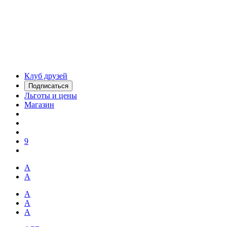
Клуб друзей
Подписаться
Льготы и цены
Магазин
9
А
А
А
А
А