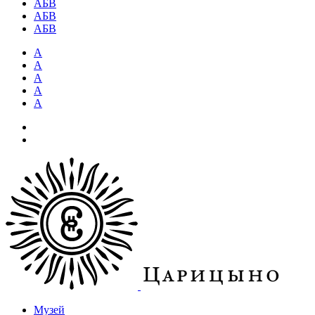
АБВ
АБВ
АБВ
А
А
А
А
А
Музей