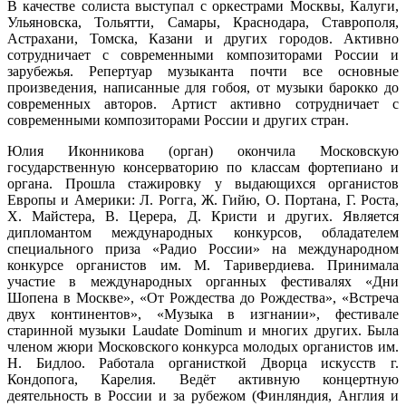
В качестве солиста выступал с оркестрами Москвы, Калуги,
Ульяновска, Тольятти, Самары, Краснодара, Ставрополя,
Астрахани, Томска, Казани и других городов. Активно
сотрудничает с современными композиторами России и
зарубежья. Репертуар музыканта почти все основные
произведения, написанные для гобоя, от музыки барокко до
современных авторов. Артист активно сотрудничает с
современными композиторами России и других стран.
Юлия Иконникова (орган) окончила Московскую
государственную консерваторию по классам фортепиано и
органа. Прошла стажировку у выдающихся органистов
Европы и Америки: Л. Рогга, Ж. Гийю, О. Портана, Г. Роста,
Х. Майстера, В. Церера, Д. Кристи и других. Является
дипломантом международных конкурсов, обладателем
специального приза «Радио России» на международном
конкурсе органистов им. М. Таривердиева. Принимала
участие в международных органных фестивалях «Дни
Шопена в Москве», «От Рождества до Рождества», «Встреча
двух континентов», «Музыка в изгнании», фестивале
старинной музыки Laudate Dominum и многих других. Была
членом жюри Московского конкурса молодых органистов им.
Н. Бидлоо. Работала органисткой Дворца искусств г.
Кондопога, Карелия. Ведёт активную концертную
деятельность в России и за рубежом (Финляндия, Англия и