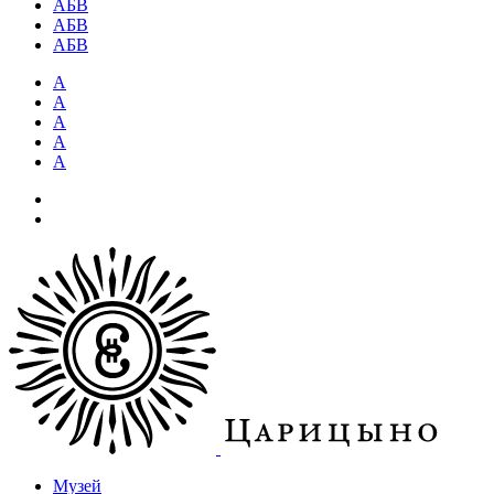
АБВ
АБВ
АБВ
А
А
А
А
А
Музей