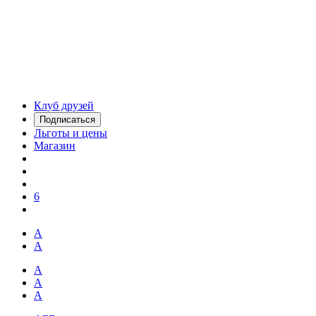
Клуб друзей
Подписаться
Льготы и цены
Магазин
6
А
А
А
А
А