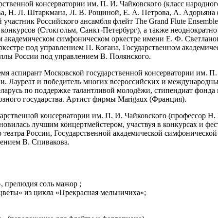
ственной консерватории им. П. И. Чайковского (класс народног
, Н. Л. Штаркмана, Л. В. Рощиной, Е. А. Петрова, А. Адорьяна (
й участник Российского ансамбля флейт The Grand Flute Ensembl
х конкурсов (Стокгольм, Санкт-Петербург), а также неоднократн
ом академическом симфоническом оркестре имени Е. Ф. Светлано
кестре под управлением П. Когана, Государственном академиче
ллы России под управлением В. Полянского.
емя аспирант Московской государственной консерватории им. П. 
. Лауреат и победитель многих всероссийских и международных
еларусь по поддержке талантливой молодёжи, стипендиат фонда
юзного государства. Артист фирмы Marigaux (Франция).
рственной консерватории им. П. И. Чайковского (профессор Н. В
овилась лучшим концертмейстером, участвуя в конкурсах и фес
 театра России, Государственной академической симфонической
ением В. Спивакова.
, прелюдия соль мажор ;
цветы» из цикла «Прекрасная мельничиха»;