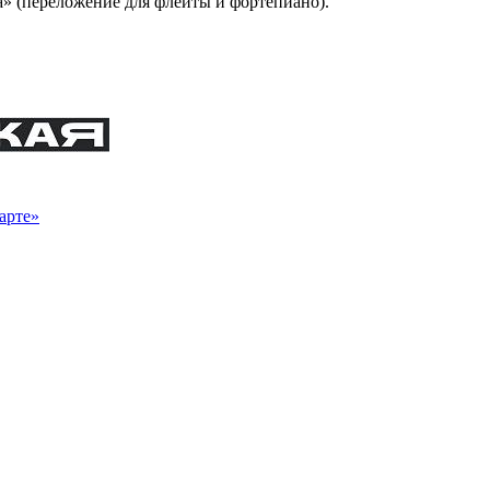
» (переложение для флейты и фортепиано).
арте»