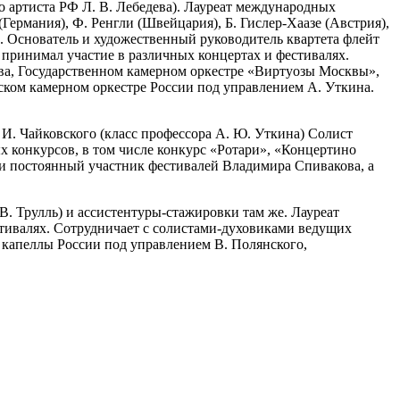
о артиста РФ Л. В. Лебедева). Лауреат международных
Германия), Ф. Ренгли (Швейцария), Б. Гислер-Хаазе (Австрия),
e. Основатель и художественный руководитель квартета флейт
о принимал участие в различных концертах и фестивалях.
ва, Государственном камерном оркестре «Виртуозы Москвы»,
ском камерном оркестре России под управлением А. Уткина.
И. Чайковского (класс профессора А. Ю. Уткина) Солист
 конкурсов, в том числе конкурс «Ротари», «Концертино
 и постоянный участник фестивалей Владимира Спивакова, а
. Трулль) и ассистентуры-стажировки там же. Лауреат
тивалях. Сотрудничает с солистами-духовиками ведущих
 капеллы России под управлением В. Полянского,