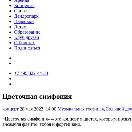
Аренда
Концерты
Спорт
Дендропарк
Парковки
Детям
Образование
Клуб друзей
О билетах
Подписаться
+7 495 322-44-33
Цветочная симфония
концерт
28 мая 2023, 14:00
Музыкальная гостиная
,
Большой дв
«Цветочная симфония» – это концерт о цветах, которым посвя
ансамбля флейты, гобоя и фортепиано.