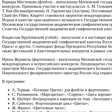
Варвара Мистюкова (флейта) – выпускница Московской государ
конкурсов. Принимала участие в мастер-классах А. М. Голышева
Т. Вая (Великобритания), Н. Гирлингера (Австрия). Постоянны
Chant des Flûtes. Квартет становился лауреатом международны
Играла в качестве приглашённого музыканта в Государственн
Московском государственном академическом симфоническом ор
Солистка Государственной академической симфонической капе
Владислав Врублевский (гобой) – выпускник и в настоящее вр
Государственной академической симфонической капеллы России
Прага» и других. Стипендиат фонда Президента Республики Б
также фестивалей и благотворительных концертов в рамках со
Ирина Журавель (фортепиано) – выпускница Московской госуда
международных и всероссийских конкурсов. Неоднократно стан
оркестров Москвы: Государственного академического Большого
Национального филармонического оркестра России под управл
В программе:
А. Тершак. «Полевые Цветы» для флейты и фортепиано;
С. Рахманинов. «Маргаритки», «Сирень», «Здесь хорошо»
Ф. Шуберт. Интродукция и вариации на тему «Засохшие 
Я. Сибелиус. Фортепианный цикл «Цветы»;
Ж. Франсе. «Цветочные часы»;