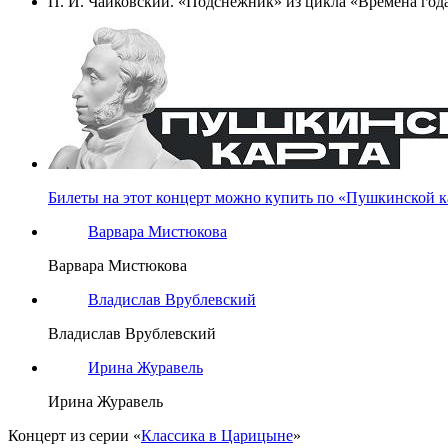
П. И. Чайковский. «Подснежник» из цикла «Времена года
Билеты на этот концерт можно купить по «Пушкинской к
Варвара Мистюкова
Варвара Мистюкова
Владислав Врублевский
Владислав Врублевский
Ирина Журавель
Ирина Журавель
Концерт из серии «
Классика в Царицыне
»