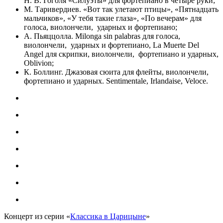
Н. В. Гоголя «Силуэты» для фортепиано в четыре руки;
М. Таривердиев. «Вот так улетают птицы», «Пятнадцать
мальчиков», «У тебя такие глаза», «По вечерам» для
голоса, виолончели, ударных и фортепиано;
А. Пьяццолла. Milonga sin palabras для голоса,
виолончели, ударных и фортепиано, La Muerte Del
Angel для скрипки, виолончели, фортепиано и ударных,
Oblivion;
К. Боллинг. Джазовая сюита для флейты, виолончели,
фортепиано и ударных. Sentimentale, Irlandaise, Veloce.
Концерт из серии «
Классика в Царицыне
»