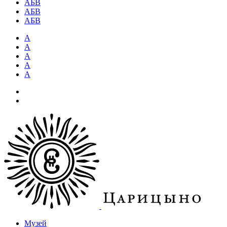
АБВ
АБВ
АБВ
А
А
А
А
А
Музей