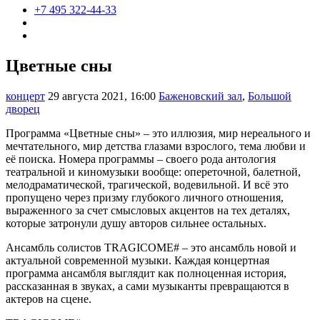
+7 495 322-44-33
Цветные сны
концерт
29 августа 2021, 16:00
Баженовский зал
,
Большой
дворец
Программа «Цветные сны» – это иллюзия, мир нереального и
мечтательного, мир детства глазами взрослого, тема любви и
её поиска. Номера программы – своего рода антология
театральной и киномузыки вообще: опереточной, балетной,
мелодраматической, трагической, водевильной. И всё это
пропущено через призму глубокого личного отношения,
выраженного за счет смысловых акцентов на тех деталях,
которые затронули душу авторов сильнее остальных.
Ансамбль солистов TRAGICOME# – это ансамбль новой и
актуальной современной музыки. Каждая концертная
программа ансамбля выглядит как полноценная история,
рассказанная в звуках, а сами музыканты превращаются в
актеров на сцене.