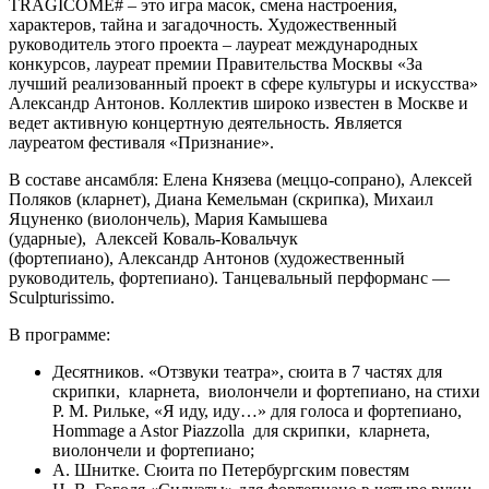
TRAGICOME# – это игра масок, смена настроения,
характеров, тайна и загадочность. Художественный
руководитель этого проекта – лауреат международных
конкурсов, лауреат премии Правительства Москвы «За
лучший реализованный проект в сфере культуры и искусства»
Александр Антонов. Коллектив широко известен в Москве и
ведет активную концертную деятельность. Является
лауреатом фестиваля «Признание».
В составе ансамбля: Елена Князева (меццо-сопрано),
Алексей
Поляков (кларнет),
Диана Кемельман (скрипка), Михаил
Яцуненко (виолончель),
Мария Камышева
(ударные),
Алексей Коваль-Ковальчук
(фортепиано),
Александр Антонов (художественный
руководитель, фортепиано). Танцевальный перформанс —
Sculpturissimo.
В программе:
Десятников. «Отзвуки театра», сюита в 7 частях для
скрипки, кларнета, виолончели и фортепиано, на стихи
Р. М. Рильке, «Я иду, иду…» для голоса и фортепиано,
Hommage a Astor Piazzolla для скрипки, кларнета,
виолончели и фортепиано;
А. Шнитке. Сюита по Петербургским повестям