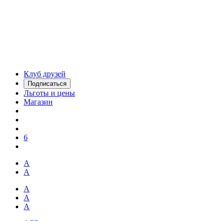
Клуб друзей
Подписаться
Льготы и цены
Магазин
6
А
А
А
А
А