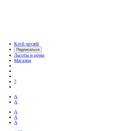
Клуб друзей
Подписаться
Льготы и цены
Магазин
7
А
А
А
А
А