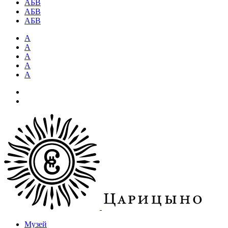
АБВ
АБВ
АБВ
А
А
А
А
А
Музей