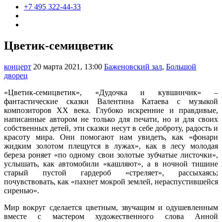
+7 495 322-44-33
Цветик-семицветик
концерт
20 марта 2021, 13:00
Баженовский зал
,
Большой
дворец
«Цветик-семицветик», «Дудочка и кувшинчик» –
фантастические сказки Валентина Катаева с музыкой
композиторов ХХ века. Глубоко искренние и правдивые,
написанные автором не только для печати, но и для своих
собственных детей, эти сказки несут в себе доброту, радость и
красоту мира. Они помогают нам увидеть, как «фонари
жидким золотом плещутся в лужах», как в лесу молодая
береза роняет «по одному свои золотые зубчатые листочки»,
услышать, как автомобили «кашляют», а в ночной тишине
старый пустой гардероб «стреляет», рассыхаясь;
почувствовать, как «пахнет мокрой землей, нераспустившейся
сиренью».
Мир вокруг сделается цветным, звучащим и одушевленным
вместе с мастером художественного слова Анной