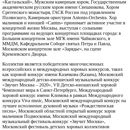
«Кастальский», Мужским камерным хором, Государственным
академическим русским хором имени Свешникова, Хором
Сретенского монастыря, ГАСК России под управлением
Полянского, Камерным оркестром Antonio-Orchestra. Хор
мальчиков и юношей «Cantus» принимает активное участие в
концертной жизни Москвы, выступая c сольными
программами на ведущих концертных площадках города: в
Большом концертном зале МГК имени Чайковского, в
ММДМ, Кафедральном Соборе святых Петра и Павла,
Московском концертном зале «Зарядье», на сцене
Кремлевского Дворца.
Коллектив является победителем многочисленных
всероссийских и международных хоровых конкурсов, таких
как хоровой конкурс имени Казачкова (Казань), Московский
международный детско-юношеский музыкальный конкурс
«Звучит Москва – 2020», VII Детско-юношеский хоровой
Чемпионат мира в Санкт-Петербурге, Международный
хоровой конкурс имени Климова в рамках Международного
конкурса Viva music, Московский международный конкурс на
лучшее исполнение духовной музыки «Рождественская
песнь», Московский областной открытый конкурс хоров
мальчиков Подмосковья, Московский международный
музыкальный фестиваль-конкурс «Звучит Москва»,
Московский фестиваль детских хоровых коллективов