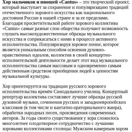
Хор мальчиков и юношей «Cantus»
– это творческий проект,
который выступает за сохранение и популяризацию традиций
отечественного хорового искусства как национального
достояния России в нашей стране и за ее пределами.
Благодаря просветительской работе хорового коллектива
«Cantus» самые разные слои общества получают возможность
слушать высокохудожественные образцы музыкального
искусства и соприкасаться с ними в процессе активного
исполнительства. Популяризируя хоровое пение, которое
является уникальным способом освоения духовно-
нравственных идеалов, коллектив в своей концертно-
исполнительской деятельности делает этот вид музыкального
исполнительства самым массовым и одновременно самым
действенным средством приобщения людей к ценностям
музыкальной культуры.
Хор ориентируется на традиции русского хорового
исполнительства времён Синодального училищ. Концертный
репертуар коллектива составляют лучшие образцы русской
духовной музыки, сочинения русских и западноевропейских
классиков (в том числе и кантатно-ораториального жанра),
обработки народных песен, произведения современных
авторов. За годы своего существования у хора сложилось
многолетнее плодотворное сотрудничество с лучшими
хоровыми коллективами столицы: Мужским камерным хором