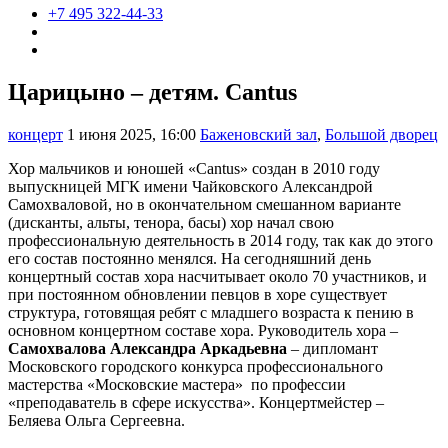
+7 495 322-44-33
Царицыно – детям. Cantus
концерт
1 июня 2025, 16:00
Баженовский зал
,
Большой дворец
Хор мальчиков и юношей «Cantus» создан в 2010 году
выпускницей МГК имени Чайковского Александрой
Самохваловой, но в окончательном смешанном варианте
(дисканты, альты, тенора, басы) хор начал свою
профессиональную деятельность в 2014 году, так как до этого
его состав постоянно менялся. На сегодняшний день
концертный состав хора насчитывает около 70 участников, и
при постоянном обновлении певцов в хоре существует
структура, готовящая ребят с младшего возраста к пению в
основном концертном составе хора. Руководитель хора –
Самохвалова Александра Аркадьевна
– дипломант
Московского городского конкурса профессионального
мастерства «Московские мастера» по профессии
«преподаватель в сфере искусства». Концертмейстер –
Беляева Ольга Сергеевна.