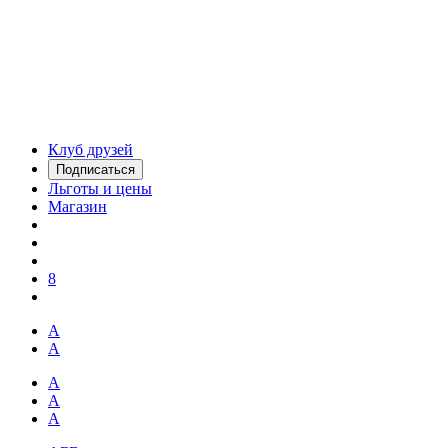
Клуб друзей
Подписаться
Льготы и цены
Магазин
8
А
А
А
А
А