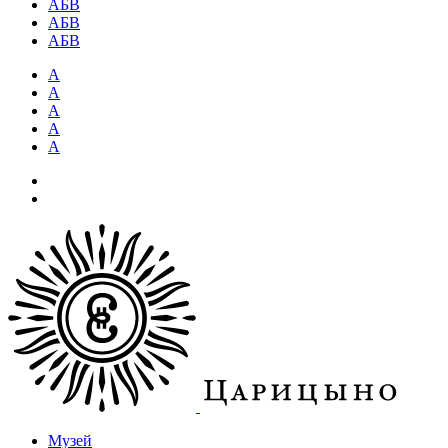
АБВ
АБВ
АБВ
А
А
А
А
А
Музей