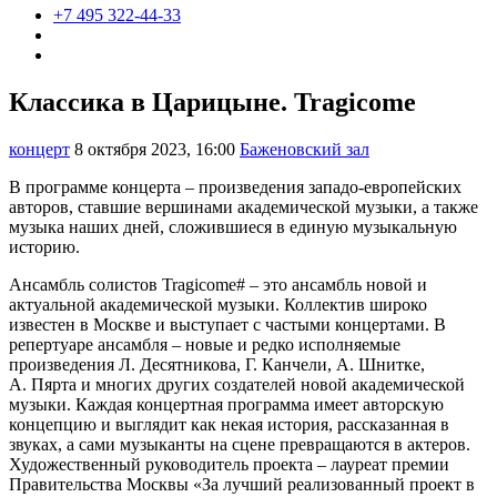
+7 495 322-44-33
Классика в Царицыне. Tragicome
концерт
8 октября 2023, 16:00
Баженовский зал
В программе концерта – произведения западо-европейских
авторов, ставшие вершинами академической музыки, а также
музыка наших дней, сложившиеся в единую музыкальную
историю.
Ансамбль солистов Tragicome# – это ансамбль новой и
актуальной академической музыки. Коллектив широко
известен в Москве и выступает с частыми концертами. В
репертуаре ансамбля – новые и редко исполняемые
произведения Л. Десятникова, Г. Канчели, А. Шнитке,
А. Пярта и многих других создателей новой академической
музыки. Каждая концертная программа имеет авторскую
концепцию и выглядит как некая история, рассказанная в
звуках, а сами музыканты на сцене превращаются в актеров.
Художественный руководитель проекта – лауреат премии
Правительства Москвы «За лучший реализованный проект в