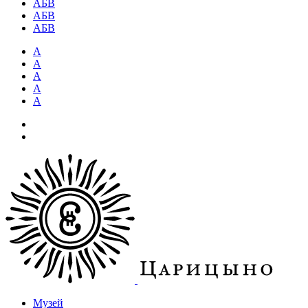
АБВ
АБВ
АБВ
А
А
А
А
А
Музей