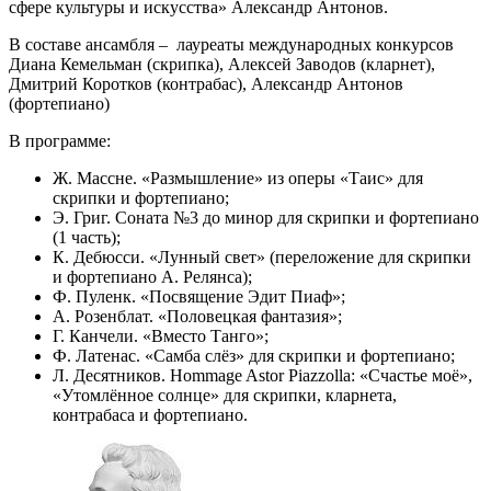
сфере культуры и искусства» Александр Антонов.
В составе ансамбля – лауреаты международных конкурсов
Диана Кемельман (скрипка), Алексей Заводов (кларнет),
Дмитрий Коротков (контрабас), Александр Антонов
(фортепиано)
В программе:
Ж. Массне. «Размышление» из оперы «Таис» для
скрипки и фортепиано;
Э. Григ. Соната №3 до минор для скрипки и фортепиано
(1 часть);
К. Дебюсси. «Лунный свет» (переложение для скрипки
и фортепиано А. Релянса);
Ф. Пуленк. «Посвящение Эдит Пиаф»;
А. Розенблат. «Половецкая фантазия»;
Г. Канчели. «Вместо Танго»;
Ф. Латенас. «Самба слёз» для скрипки и фортепиано;
Л. Десятников. Hommage Astor Piazzolla: «Счастье моё»,
«Утомлённое солнце» для скрипки, кларнета,
контрабаса и фортепиано.