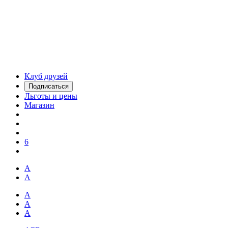
Клуб друзей
Подписаться
Льготы и цены
Магазин
6
А
А
А
А
А