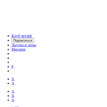
Клуб друзей
Подписаться
Льготы и цены
Магазин
8
А
А
А
А
А