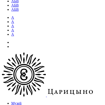
АБВ
АБВ
АБВ
А
А
А
А
А
Музей