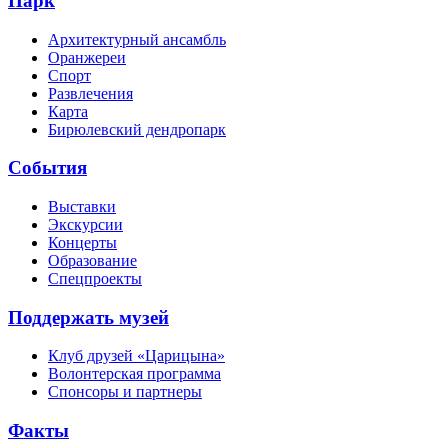
Парк
Архитектурный ансамбль
Оранжереи
Спорт
Развлечения
Карта
Бирюлевский дендропарк
События
Выставки
Экскурсии
Концерты
Образование
Спецпроекты
Поддержать музей
Клуб друзей «Царицына»
Волонтерская программа
Спонсоры и партнеры
Факты