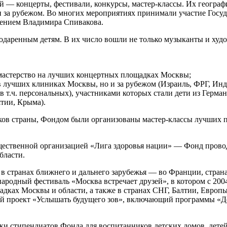
 — концерты, фестивали, конкурсы, мастер-классы. Их географи
ран за рубежом. Во многих мероприятиях принимали участие Го
ением Владимира Спивакова.
даренным детям. В их число вошли не только музыканты и худо
 мастерство на лучших концертных площадках Москвы;
 лучших клиниках Москвы, но и за рубежом (Израиль, ФРГ, Индия
в т.ч. персональных), участниками которых стали дети из Герм
ятии, Крыма).
лков страны, Фондом были организованы мастер-классы лучших 
щественной организацией «Лига здоровья нации» — Фонд прово
бласти.
 в странах ближнего и дальнего зарубежья — во Франции, стран
дный фестиваль «Москва встречает друзей», в котором с 2004 
дках Москвы и области, а также в странах СНГ, Балтии, Евро
й проект «Услышать будущего зов», включающий программы «Дет
ки стипендиатов Фонда для воспитанников детских домов, детей