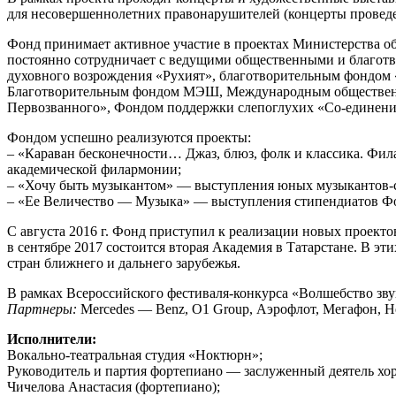
для несовершеннолетних правонарушителей (концерты проведе
Фонд принимает активное участие в проектах Министерства обр
постоянно сотрудничает с ведущими общественными и благо
духовного возрождения «Рухият», благотворительным фондом 
Благотворительным фондом МЭШ, Международным общественн
Первозванного», Фондом поддержки слепоглухих «Со-единение
Фондом успешно реализуются проекты:
– «Караван бесконечности… Джаз, блюз, фолк и классика. Фи
академической филармонии;
– «Хочу быть музыкантом» — выступления юных музыкантов-ст
– «Ее Величество — Музыка» — выступления стипендиатов Фон
С августа 2016 г. Фонд приступил к реализации новых проект
в сентябре 2017 состоится вторая Академия в Татарстане. В э
стран ближнего и дальнего зарубежья.
В рамках Всероссийского фестиваля-конкурса «Волшебство зву
Партнеры:
Mercedes — Benz, O1 Group, Аэрофлот, Мегафон, He
Исполнители:
Вокально-театральная студия «Ноктюрн»;
Руководитель и партия фортепиано — заслуженный деятель хо
Чичелова Анастасия (фортепиано);