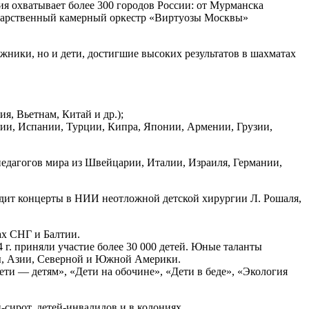
я охватывает более 300 городов России: от Мурманска
сударственный камерный оркестр «Виртуозы Москвы»
жники, но и дети, достигшие высоких результатов в шахматах
, Вьетнам, Китай и др.);
ании, Испании, Турции, Кипра, Японии, Армении, Грузии,
педагогов мира из Швейцарии, Италии, Израиля, Германии,
дит концерты в НИИ неотложной детской хирургии Л. Рошаля,
ах СНГ и Балтии.
г. приняли участие более 30 000 детей. Юные таланты
пы, Азии, Северной и Южной Америки.
и — детям», «Дети на обочине», «Дети в беде», «Экология
-сирот, детей-инвалидов и в колониях