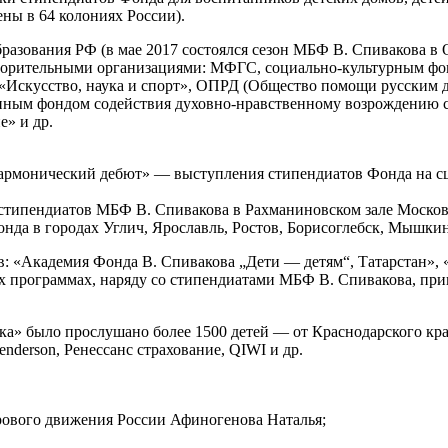
ны в 64 колониях России).
азования РФ (в мае 2017 состоялся сезон МБФ В. Спивакова в О
творительными организациями: МФГС, социально-культурным ф
«Искусство, наука и спорт», ОПРД (Общество помощи русским 
ым фондом содействия духовно-нравственному возрождению с
» и др.
лармонический дебют» — выступления стипендиатов Фонда на с
ипендиатов МБФ В. Спивакова в Рахманиновском зале Московск
да в городах Углич, Ярославль, Ростов, Борисоглебск, Мышкин
ов: «Академия Фонда В. Спивакова „Дети — детям“, Татарстан»,
тих программах, наряду со стипендиатами МБФ В. Спивакова, пр
ка» было прослушано более 1500 детей — от Краснодарского кра
nderson, Ренессанс страхование, QIWI и др.
рового движения России Афиногенова Наталья;