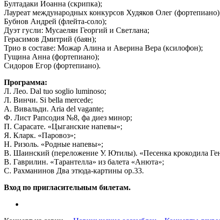
Бултадаки Иоанна (скрипка);
Лауреат международных конкурсов Худяков Олег (фортепиано)
Бубнов Андрей (флейта-соло);
Дуэт гусли: Мусаелян Георгий и Светлана;
Герасимов Дмитрий (баян);
Трио в составе: Можар Алина и Аверина Вера (ксилофон);
Гущина Анна (фортепиано);
Сидоров Егор (фортепиано).
Программа:
Л. Лео. Dal tuo soglio luminoso;
Л. Винчи. Si bella mercede;
А. Вивальди. Aria del vagante;
Ф. Лист Рапсодия №8, фа диез минор;
П. Сарасате. «Цыганские напевы»;
Я. Кларк. «Паровоз»;
Н. Ризоль. «Родные напевы»;
В. Шаинский (переложение У. Ютилы). «Песенка крокодила Ге
В. Гаврилин. «Тарантелла» из балета «Анюта»;
С. Рахманинов Два этюда-картины ор.33.
Вход по пригласительным билетам.