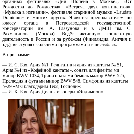
органных фестивалях «Дни Шопена в Москве», «От
Рождества до Рождества», «Встреча двух континентов»,
«Музыка в изгнании», фестивале старинной музыки «Laudate
Dominum» и многих других. Является преподавателем по
классу органа в Петрозаводской государственной
консерватории им. А. Глазунова и в ДМШ им. С.
Рахманинова (Москва). Ведёт активную концертную
деятельность в России и за рубежом (Финляндия, Англия и
т.д.), выступая с сольными программами и в ансамблях.
В программе:
— И. С. Бах. Ария №1, Речитатив и ария из кантаты № 51,
Ария №4 из «Кофейной кантаты», соната для флейты ми
минор BWV 1034, Трио-соната ми бемоль мажор BWV 525,
Прелюдия и фуга ми минор BWV 548, Симфония из кантаты
№29 «Мы благодарим Тебя, Господи»:
— И. К. Бах. Ария Дианы из оперы «Эндимион».