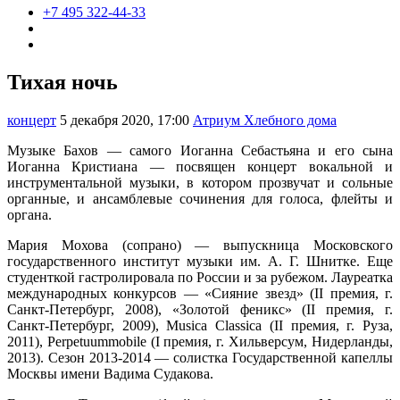
+7 495 322-44-33
Тихая ночь
концерт
5 декабря 2020, 17:00
Атриум Хлебного дома
Музыке Бахов — самого Иоганна Себастьяна и его сына
Иоганна Кристиана — посвящен концерт вокальной и
инструментальной музыки, в котором прозвучат и сольные
органные, и ансамблевые сочинения для голоса, флейты и
органа.
Мария Мохова (сопрано) — выпускница Московского
государственного институт музыки им. А. Г. Шнитке. Еще
студенткой гастролировала по России и за рубежом. Лауреатка
международных конкурсов — «Сияние звезд» (II премия, г.
Санкт-Петербург, 2008), «Золотой феникс» (II премия, г.
Санкт-Петербург, 2009), Musica Classica (II премия, г. Руза,
2011), Perpetuummobile (I премия, г. Хильверсум, Нидерланды,
2013). Сезон 2013-2014 —
солистка Государственной капеллы
Москвы имени Вадима Судакова.