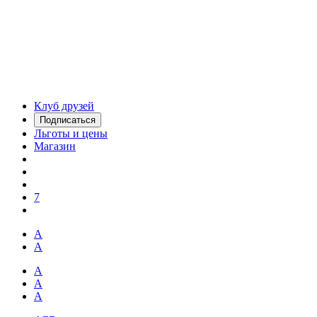
Клуб друзей
Подписаться
Льготы и цены
Магазин
7
А
А
А
А
А