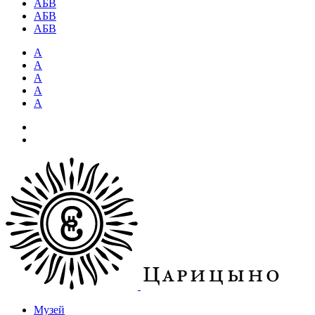
АБВ
АБВ
АБВ
А
А
А
А
А
Музей