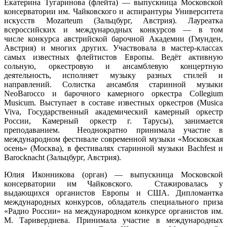
Екатерина Тугаринова (флейта) — выпускница Московской
консерватории им. Чайковского и аспирантуры Университета
искусств Mozarteum (Зальцбург, Австрия). Лауреатка
всероссийских и международных конкурсов — в том
числе конкурса австрийской барочной Академии (Гмунден,
Австрия) и многих других.
Участвовала в мастер-классах
самых известных флейтистов Европы. Ведёт активную
сольную, оркестровую и ансамблевую концертную
деятельность, исполняет музыку разных стилей и
направлений. Cолистка ансамбля старинной музыки
NeoBarocco и барочного камерного оркестра
Collegium
Musicum. Выступает в составе известных оркестров (Musica
Viva, Государственный академический камерный оркестр
России, Камерный оркестр г. Тарусы), занимается
преподаванием.
Неоднократно принимала участие в
международном фестивале современной музыки «Московская
осень» (Москва), в фестивалях старинной музыки Bachfest и
Barocknacht (Зальцбург, Австрия).
Юлия Иконникова (орган) — выпускница Московской
консерватории им Чайковского. Стажировалась у
выдающихся органистов Европы и США. Дипломантка
международных конкурсов, обладатель специального приза
«Радио России» на международном конкурсе органистов им.
М. Таривердиева. Принимала участие в международных