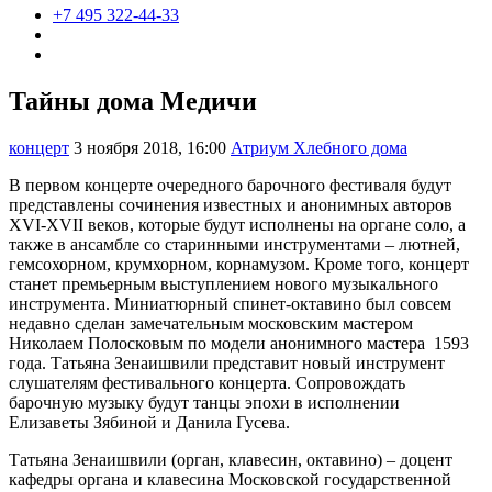
+7 495 322-44-33
Тайны дома Медичи
концерт
3 ноября 2018, 16:00
Атриум Хлебного дома
В первом концерте очередного барочного фестиваля будут
представлены сочинения известных и анонимных авторов
XVI-XVII веков, которые будут исполнены на органе соло, а
также в ансамбле со старинными инструментами – лютней,
гемсохорном, крумхорном, корнамузом. Кроме того, концерт
станет премьерным выступлением нового музыкального
инструмента. Миниатюрный спинет-октавино был совсем
недавно сделан замечательным московским мастером
Николаем Полосковым по модели анонимного мастера 1593
года. Татьяна Зенаишвили представит новый инструмент
слушателям фестивального концерта. Сопровождать
барочную музыку будут танцы эпохи в исполнении
Елизаветы Зябиной и Данила Гусева.
Татьяна Зенаишвили (орган, клавесин, октавино) – доцент
кафедры органа и клавесина Московской государственной