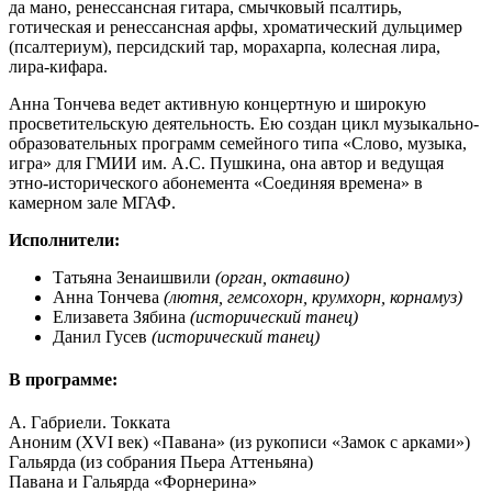
да мано, ренессансная гитара, смычковый псалтирь,
готическая и ренессансная арфы, хроматический дульцимер
(псалтериум), персидский тар, морахарпа, колесная лира,
лира-кифара.
Анна Тончева ведет активную концертную и широкую
просветительскую деятельность. Ею создан цикл музыкально-
образовательных программ семейного типа «Слово, музыка,
игра» для ГМИИ им. А.С. Пушкина, она автор и ведущая
этно-исторического абонемента «Соединяя времена» в
камерном зале МГАФ.
Исполнители:
Татьяна Зенаишвили
(орган, октавино)
Анна Тончева
(лютня, гемсохорн, крумхорн, корнамуз)
Елизавета Зябина
(исторический танец)
Данил Гусев
(исторический танец)
В программе:
А. Габриели. Токката
Аноним (XVI век) «Павана» (из рукописи «Замок с арками»)
Гальярда (из собрания Пьера Аттеньяна)
Павана и Гальярда «Форнерина»