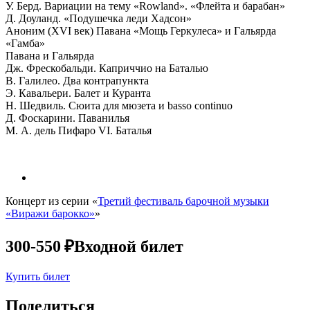
У. Берд. Вариации на тему «Rowland». «Флейта и барабан»
Д. Доуланд. «Подушечка леди Хадсон»
Аноним (XVI век) Павана «Мощь Геркулеса» и Гальярда
«Гамба»
Павана и Гальярда
Дж. Фрескобальди. Каприччио на Баталью
В. Галилео. Два контрапункта
Э. Кавальери. Балет и Куранта
Н. Шедвиль. Сюита для мюзета и basso continuo
Д. Фоскарини. Паванилья
М. А. дель Пифаро VI. Баталья
Концерт из серии «
Третий фестиваль барочной музыки
«Виражи барокко»
»
300-550 ₽
Входной билет
Купить билет
Поделиться