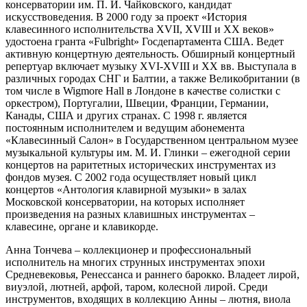
консерватории им. П. И. Чайковского, кандидат
искусствоведения. В 2000 году за проект «История
клавесинного исполнительства XVII, XVIII и XX веков»
удостоена гранта «Fulbright» Госдепартамента США. Ведет
активную концертную деятельность. Обширный концертный
репертуар включает музыку XVI-XVIII и XX вв. Выступала в
различных городах СНГ и Балтии, а также Великобритании (в
том числе в Wigmore Hall в Лондоне в качестве солистки с
оркестром), Португалии, Швеции, Франции, Германии,
Канады, США и других странах. С 1998 г. является
постоянным исполнителем и ведущим абонемента
«Клавесинный Салон» в Государственном центральном музее
музыкальной культуры им. М. И. Глинки – ежегодной серии
концертов на раритетных исторических инструментах из
фондов музея. С 2002 года осуществляет новый цикл
концертов «Антология клавирной музыки» в залах
Московской консерватории, на которых исполняет
произведения на разных клавишных инструментах –
клавесине, органе и клавикорде.
Анна Тончева – коллекционер и профессиональный
исполнитель на многих струнных инструментах эпохи
Средневековья, Ренессанса и раннего барокко. Владеет лирой,
виуэлой, лютней, арфой, таром, колесной лирой. Среди
инструментов, входящих в коллекцию Анны – лютня, виола