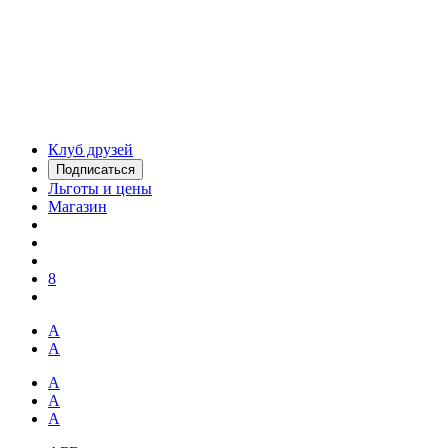
Клуб друзей
Подписаться
Льготы и цены
Магазин
8
А
А
А
А
А