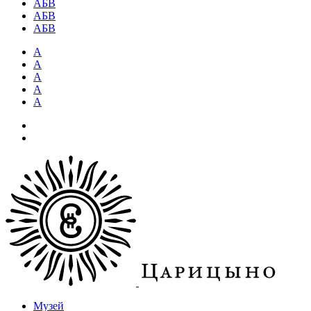
АБВ
АБВ
АБВ
А
А
А
А
А
Музей