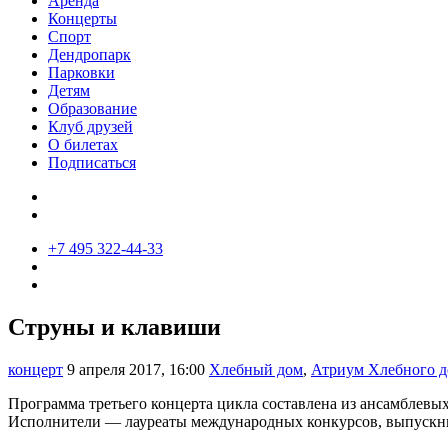
Аренда
Концерты
Спорт
Дендропарк
Парковки
Детям
Образование
Клуб друзей
О билетах
Подписаться
+7 495 322-44-33
Струны и клавиши
концерт
9 апреля 2017, 16:00
Хлебный дом
,
Атриум Хлебного д
Программа третьего концерта цикла составлена из ансамблевых
Исполнители — лауреаты международных конкурсов, выпускни