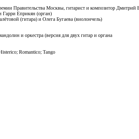
премии Правительства Москвы, гитарист и композитор Дмитрий 
и Гарри Еприкян (орган)
ётовой (гитара) и Олега Бугаева (виолончель)
андолин и оркестра (версия для двух гитар и органа
isterico; Romantico; Tango