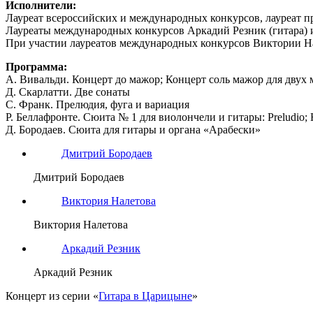
Исполнители:
Лауреат всероссийских и международных конкурсов, лауреат 
Лауреаты международных конкурсов Аркадий Резник (гитара) 
При участии лауреатов международных конкурсов Виктории Нал
Программа:
А. Вивальди. Концерт до мажор; Концерт соль мажор для двух м
Д. Скарлатти. Две сонаты
С. Франк. Прелюдия, фуга и вариация
Р. Беллафронте. Сюита № 1 для виолончели и гитары: Preludio; H
Д. Бородаев. Сюита для гитары и органа «Арабески»
Дмитрий Бородаев
Дмитрий Бородаев
Виктория Налетова
Виктория Налетова
Аркадий Резник
Аркадий Резник
Концерт из серии «
Гитара в Царицыне
»