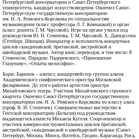
Петербургской консерватории и Санкт-Петербургского
университета, кандидат искусствоведения. Окончил Санкт-
Петербургскую государственную консерваторию
им. Н. А. Римского-Корсакова по специальностям
музыковедение (класс профессора Л. Г. Ковнацкой) и орган
(класс доцента Т. М. Чаусовой). Игре на органе учился под
руководством Ю. Н. Семенова, Т. М. Чаусовой, Х. Давидссона
(Гётеборг, Швеция). Инициатор и исполнитель концертных
циклов скандинавской, британской, австрийской и
швейцарской музыки. Автор книг, переводов, в том числе: Р.
Стивенсон. Парадокс Падеревского, «Приношение
Глазунову», «Опыты мелософии».
Борис Баринов – альтист, концертмейстер группы альтов
Академического симфонического оркестра Московской
филармонии. До этого работал артистом оркестра
Михайловского театра. Участник Михайловского струнного
квартета. Окончил Санкт-Петербургскую государственную
консерваторию им. Н. А. Римского-Корсакова по классу альта
(проф. В. И. Стопичев). Совершенствовал мастерство в
Гентской консерватории (Бельгия) под руководством
выдающегося альтиста Михаила Кугеля. Соорганизатор и
участник камерно-инструментальных циклов британской,
австрийской, скандинавской и швейцарской музыки (Санкт-
Петербург, Москва, Минск, Витебск, Гродно, Караганда, Рига,