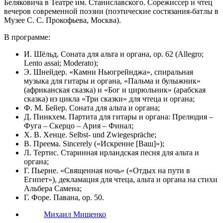
Беляковича в Театре им. Станиславского. Сорежиссер и чтец
вечеров современной поэзии (поэтические состязания-батлы в
Музее С. С. Прокофьева, Москва).
В программе:
И. Шёльд. Соната для альта и органа, ор. 62 (Allegro;
Lento assai; Moderato);
Э. Шнейдер. «Камни Ньюгрейнджа», спиральная
музыка для гитары и органа, «Пальма и булыжник»
(африканская сказка) и «Бог и цирюльник» (арабская
сказка) из цикла «Три сказки» для чтеца и органа;
Ф. М. Бейер. Соната для альта и органа;
Д. Пинкхем. Партита для гитары и органа: Прелюдия –
Фуга – Скерцо – Ария – Финал;
Х. В. Хенце. Selbst- und Zwiegespräche;
В. Преема. Sincerely («Искренне [Ваш]»);
Л. Тертис. Старинная ирландская песня для альта и
органа;
Г. Пьерне. «Священная ночь» («Отдых на пути в
Египет»), декламация для чтеца, альта и органа на стихи
Альбера Самена;
Г. Форе. Павана, ор. 50.
Михаил Мищенко