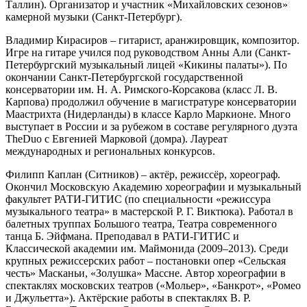
Таллин). Организатор и участник «Михайловских сезонов»
камерной музыки (Санкт-Петербург).
Владимир Кирасиров – гитарист, аранжировщик, композитор.
Игре на гитаре учился под руководством Анны Али (Санкт-
Петербургский музыкальный лицей «Кикины палаты»). По
окончании Санкт-Петербургской государственной
консерватории им. Н. А. Римского-Корсакова (класс Л. В.
Карпова) продолжил обучение в магистратуре консерватории
Маастрихта (Нидерланды) в классе Карло Маркионе. Много
выступает в России и за рубежом в составе регулярного дуэта
TheDuo с Евгенией Марковой (домра). Лауреат
международных и региональных конкурсов.
Филипп Каплан (Ситников) – актёр, режиссёр, хореограф.
Окончил Московскую Академию хореографии и музыкальный
факультет РАТИ-ГИТИС (по специальности «режиссура
музыкального театра» в мастерской Р. Г. Виктюка). Работал в
балетных труппах Большого театра, Театра современного
танца Б. Эйфмана. Преподавал в РАТИ-ГИТИС и
Классической академии им. Маймонида (2009–2013). Среди
крупных режиссерских работ – постановки опер «Сельская
честь» Масканьи, «Золушка» Массне. Автор хореографии в
спектаклях московских театров («Мольер», «Банкрот», «Ромео
и Джульетта»). Актёрские работы в спектаклях В. Р.