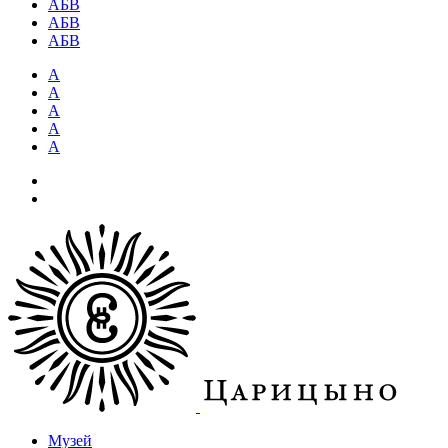
АБВ
АБВ
АБВ
А
А
А
А
А
Музей