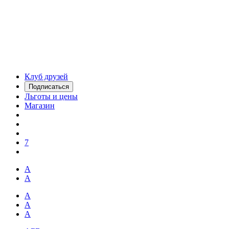
Клуб друзей
Подписаться
Льготы и цены
Магазин
7
А
А
А
А
А