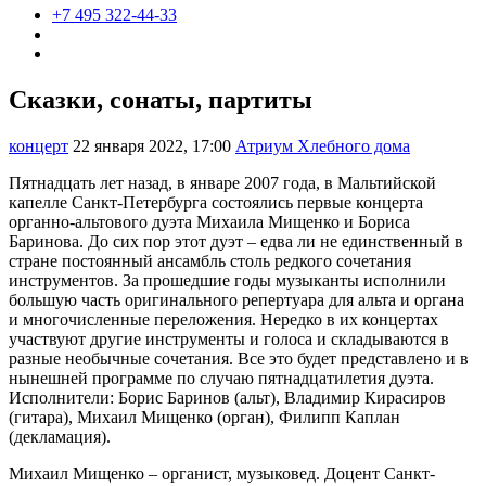
+7 495 322-44-33
Сказки, сонаты, партиты
концерт
22 января 2022, 17:00
Атриум Хлебного дома
Пятнадцать лет назад, в январе 2007 года, в Мальтийской
капелле Санкт-Петербурга состоялись первые концерта
органно-альтового дуэта Михаила Мищенко и Бориса
Баринова. До сих пор этот дуэт – едва ли не единственный в
стране постоянный ансамбль столь редкого сочетания
инструментов. За прошедшие годы музыканты исполнили
большую часть оригинального репертуара для альта и органа
и многочисленные переложения. Нередко в их концертах
участвуют другие инструменты и голоса и складываются в
разные необычные сочетания. Все это будет представлено и в
нынешней программе по случаю пятнадцатилетия дуэта.
Исполнители: Борис Баринов (альт), Владимир Кирасиров
(гитара), Михаил Мищенко (орган), Филипп Каплан
(декламация).
Михаил Мищенко – органист, музыковед. Доцент Санкт-