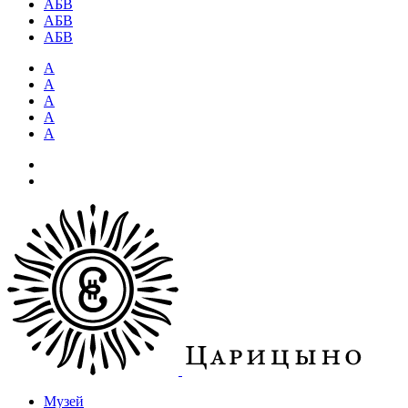
АБВ
АБВ
АБВ
А
А
А
А
А
Музей