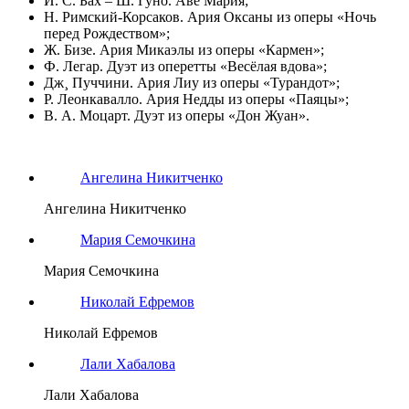
И. С. Бах – Ш. Гуно. Аве Мария;
Н. Римский-Корсаков. Ария Оксаны из оперы «Ночь
перед Рождеством»;
Ж. Бизе. Ария Микаэлы из оперы «Кармен»;
Ф. Легар. Дуэт из оперетты «Весёлая вдова»;
Дж¸ Пуччини. Ария Лиу из оперы «Турандот»;
Р. Леонкавалло. Ария Недды из оперы «Паяцы»;
В. А. Моцарт. Дуэт из оперы «Дон Жуан».
Ангелина Никитченко
Ангелина Никитченко
Мария Семочкина
Мария Семочкина
Николай Ефремов
Николай Ефремов
Лали Хабалова
Лали Хабалова