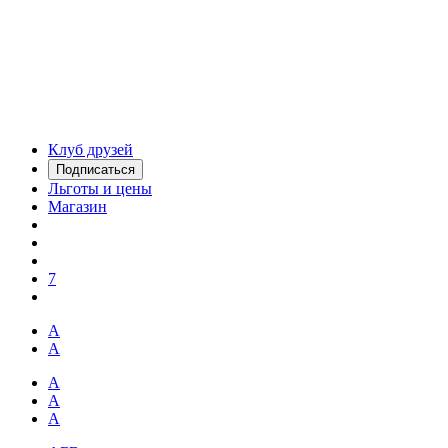
Клуб друзей
Подписаться
Льготы и цены
Магазин
7
А
А
А
А
А