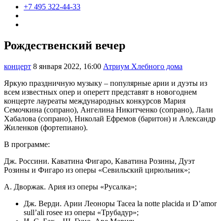
+7 495 322-44-33
Рождественский вечер
концерт
8 января 2022, 16:00
Атриум Хлебного дома
Яркую праздничную музыку – популярные арии и дуэты из
всем известных опер и оперетт представят в новогоднем
концерте лауреаты международных конкурсов Мария
Семочкина (сопрано), Ангелина Никитченко (сопрано), Лали
Хабалова (сопрано), Николай Ефремов (баритон) и Александр
Жиленков (фортепиано).
В программе:
Дж. Россини. Каватина Фигаро, Каватина Розины, Дуэт
Розины и Фигаро из оперы «Севильский цирюльник»;
А. Дворжак. Ария из оперы «Русалка»;
Дж. Верди. Арии Леоноры Tacea la notte placida и D’amor
sull’ali rosee из оперы «Трубадур»;