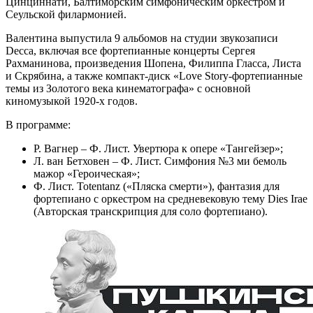
Цинциннати, Балтиморским симфоническим оркестром и
Сеульской филармонией.
Валентина выпустила 9 альбомов на студии звукозаписи
Decca, включая все фортепианные концерты Сергея
Рахманинова, произведения Шопена, Филиппа Гласса, Листа
и Скрябина, а также компакт-диск «Love Story-фортепианные
темы из Золотого века кинематографа» с основной
киномузыкой 1920-х годов.
В программе:
Р. Вагнер – Ф. Лист. Увертюра к опере «Тангейзер»;
Л. ван Бетховен – Ф. Лист. Симфония №3 ми бемоль
мажор «Героическая»;
Ф. Лист. Totentanz («Пляска смерти»), фантазия для
фортепиано с оркестром на средневековую тему Dies Irae
(Авторская транскрипция для соло фортепиано).