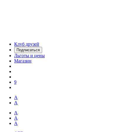
Клуб друзей
Подписаться
Льготы и цены
Магазин
9
А
А
А
А
А