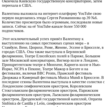
Окончила Киевскую государственную консерваторию, затем
переехала в США.
Валентина выложила на интернет-платформу YouTube свою
первую видеозапись этюда Сергея Рахманинова op.39 №6.
Количество просмотров было огромным, последовали новые
записи. Сейчас на её YouTube-канале более 550 000
подписчиков.
Этот исключительный успех привёл Валентину к
выступлению на самых престижных сценах мира – в
Стамбуле, Вене, Цюрихе, Риме, Женеве, Эссене и Брюсселе, в
городах США. Она также выступала в Берлинской
филармонии, Театре Елисейских полей в Париже, Большом
зале Московской консерватории, Вигмор-холле в Лондоне,
Принцрегентском театре в Мюнхене, Карнеги-холле в Нью-
Йорке, NCPA в Пекине, Театре Мажор в Боготе и на
фестивалях, включая BBC Proms, Пражский фестиваль
Дворжака и Камерный фестиваль Musica Mundi в Брюсселе. В
последние сезоны Валентина выступала в качестве солистки с
Лондонским симфоническим оркестром, Королевским
Стокгольмским филармоническим оркестром, Парижским
филармоническим оркестром, Льежским филармоническим
оркестром, Дрезденской государственной капеллой, Orquesta
Sinfónica de Castilla y León, симфоническим оркестром