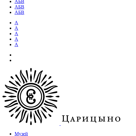
АБВ
АБВ
АБВ
А
А
А
А
А
Музей