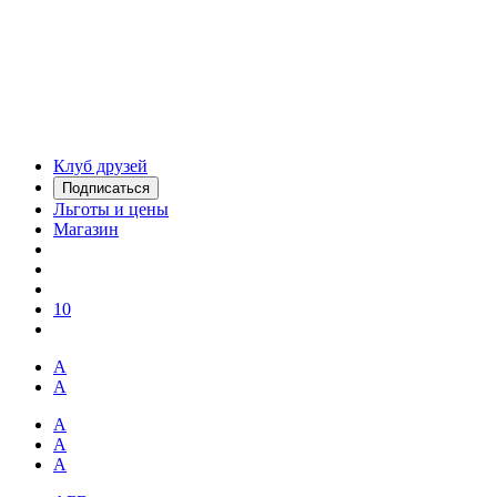
Клуб друзей
Подписаться
Льготы и цены
Магазин
10
А
А
А
А
А