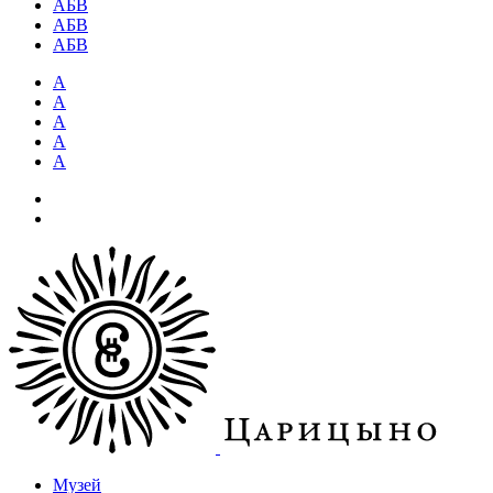
АБВ
АБВ
АБВ
А
А
А
А
А
Музей