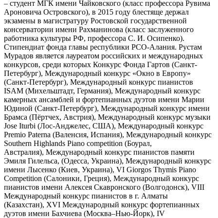
– студент МГК имени Чайковского (класс профессора Рувима
Ароновича Островского), в 2015 году блестяще держал
экзамены в магистратуру Ростовской государственной
консерватории имени Рахманинова (класс заслуженного
работника культуры РФ, профессора С. И. Осипенко).
Стипендиат фонда главы республики РСО-Алания. Рустам
Мурадов является лауреатом российских и международных
конкурсов, среди которых Конкурс Фонда Гартов (Санкт-
Петербург), Международный конкурс «Окно в Европу»
(Санкт-Петербург), Международный конкурс пианистов
ISAM (Михельштадт, Германия), Международный конкурс
камерных ансамблей и фортепианных дуэтов имени Марии
Юдиной (Санкт-Петербург), Международный конкурс имени
Брамса (Пёртчех, Австрия), Международный конкурс музыки
Jose Iturbi (Лос-Анджелес, США), Международный конкурс
Premio Paterna (Валенсия, Испания), Международный конкурс
Southern Highlands Piano competition (Боурал,
Австралия), Международный конкурс пианистов памяти
Эмиля Гилельса, (Одесса, Украина), Международный конкурс
имени Лысенко (Киев, Украина), VI Giorgos Thymis Piano
Competition (Салоники, Греция), Международный конкурс
пианистов имени Алексея Скавронского (Волгодонск), VIII
Международный конкурс пианистов в г. Алматы
(Казахстан), XVI Международный конкурс фортепианных
дуэтов имени Бахчиева (Москва–Нью-Йорк), IV