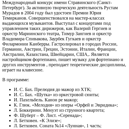
Международный конкурс имени Стравинского (Санкт-
Петербург). За активную творческую деятельность Рустам
Мурадов в 2004 году был удостоен Премии Юрия
Темирканов. Совершенствовался на мастер-классах
выдающихся музыкантов. Выступал с концертами под
управлением таких дирижеров, как Валерий Гергиев и
оркестр Мариинского театра, Тимур Зангиев и оркестр
Владимира Спивакова, Заурбек Гугкаев и оркестр
Филармонии Канберры. Гастролировал в городах России,
Германии, Австрии, Греции, Эстонии, Италии, Франции,
Австралии, Казахстана, Швейцарии, США,. Является
настройщиком фортепиано, пишет музыку для фортепиано и
других инструментов , преподает теоретические дисциплины,
играет на клавесине.
В программе:
И. С. Бах. Прелюдия до мажор из ХТК;
И. С. Бах. «Шутка» из оркестровой сюиты;
И. Пахельбель. Канон ре мажор;
К. Глюк. «Мелодия» из оперы «Орфей и Эвридика»;
Л. Боккерини. Менуэт из струнного квартета;
Ф. Шуберт – Ф. Лист. «Серенада»;
Л. Бетховен. «К Элизе»;
Л. Бетховен. Соната №14 «Лунная», 1 часть;