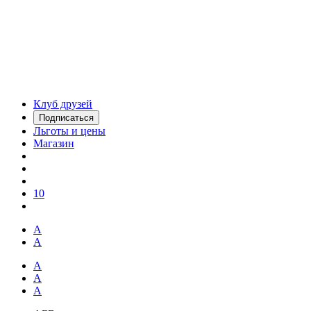
Клуб друзей
Подписаться
Льготы и цены
Магазин
10
А
А
А
А
А