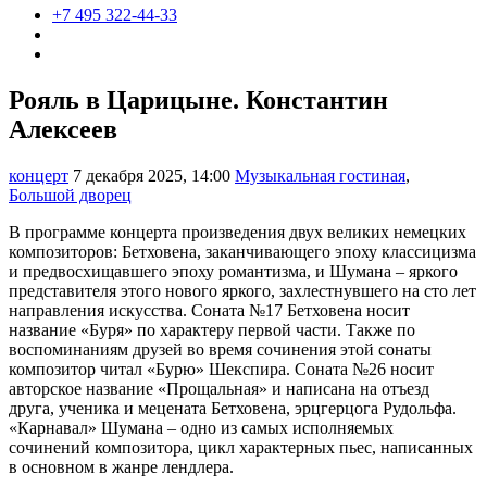
+7 495 322-44-33
Рояль в Царицыне. Константин
Алексеев
концерт
7 декабря 2025, 14:00
Музыкальная гостиная
,
Большой дворец
В программе концерта произведения двух великих немецких
композиторов: Бетховена, заканчивающего эпоху классицизма
и предвосхищавшего эпоху романтизма, и Шумана – яркого
представителя этого нового яркого, захлестнувшего на сто лет
направления искусства. Соната №17 Бетховена носит
название «Буря» по характеру первой части. Также по
воспоминаниям друзей во время сочинения этой сонаты
композитор читал «Бурю» Шекспира. Соната №26 носит
авторское название «Прощальная» и написана на отъезд
друга, ученика и мецената Бетховена, эрцгерцога Рудольфа.
«Карнавал» Шумана – одно из самых исполняемых
сочинений композитора, цикл характерных пьес, написанных
в основном в жанре лендлера.