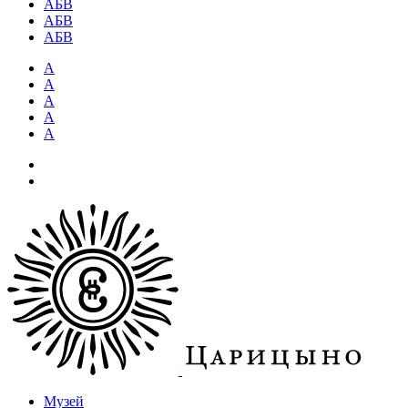
АБВ
АБВ
АБВ
А
А
А
А
А
Музей