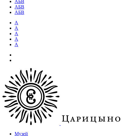
АБВ
АБВ
АБВ
А
А
А
А
А
Музей