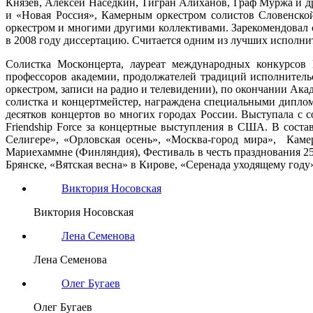
Князев, Алексей Наседкин, Тигран Алиханов, Граф Муржа и д
и «Новая Россия», Камерным оркестром солистов Словенско
оркестром и многими другими коллективами. Зарекомендовал 
в 2008 году диссертацию. Считается одним из лучших исполни
Солистка Москонцерта, лауреат международных конкурсов
профессоров академии, продолжателей традиций исполнительс
оркестром, записи на радио и телевидении), по окончании Ак
солистка и концертмейстер, награждена специальными дипло
десятков концертов во многих городах России. Выступала 
Friendship Force за концертные выступления в США. В сост
Селигере», «Орловская осень», «Москва-город мира», Каме
Мариехаммне (Финляндия), Фестиваль в честь празднования 25
Брянске, «Вятская весна» в Кирове, «Серенада уходящему год
Виктория Носовская
Виктория Носовская
Лена Семенова
Лена Семенова
Олег Бугаев
Олег Бугаев