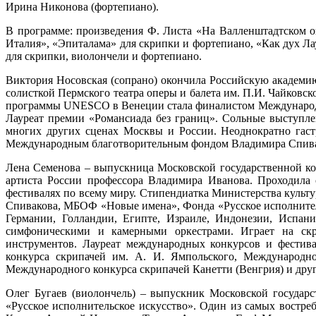
Ирина Никонова (фортепиано).
В программе: произведения Ф. Листа «На Валленштадтском оз
Италия», «Эпиталама» для скрипки и фортепиано, «Как дух Л
для скрипки, виолончели и фортепиано.
Виктория Носовская (сопрано) окончила Российскую академию
солисткой Пермского театра оперы и балета им. П.И. Чайковс
программы UNESCO в Венеции стала финалистом Международно
Лауреат премии «Романсиада без границ». Сольные выступл
многих других сценах Москвы и России. Неоднократно гас
Международным благотворительным фондом Владимира Спиваков
Лена Семенова – выпускница Московской государственной ко
артиста России профессора Владимира Иванова. Проходила 
фестивалях по всему миру. Стипендиатка Министерства куль
Спивакова, МБОФ «Новые имена», Фонда «Русское исполнитель
Германии, Голландии, Египте, Израиле, Индонезии, Испан
симфоническими и камерными оркестрами. Играет на скри
инструментов. Лауреат международных конкурсов и фестив
конкурса скрипачей им. А. И. Ямпольского, Международно
Международного конкурса скрипачей Канетти (Венгрия) и дру
Олег Бугаев (виолончель) – выпускник Московской государс
«Русское исполнительское искусство». Один из самых востр