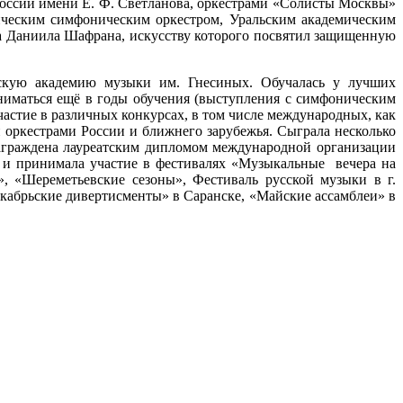
России имени Е. Ф. Светланова, оркестрами «Солисты Москвы»
ическим симфоническим оркестром, Уральским академическим
ка Даниила Шафрана, искусству которого посвятил защищенную
йскую академию музыки им. Гнесиных. Обучалась у лучших
аниматься ещё в годы обучения (выступления с симфоническим
астие в различных конкурсах, в том числе международных, как
оркестрами России и ближнего зарубежья. Сыграла несколько
аграждена лауреатским дипломом международной организации
и и принимала участие в фестивалях «Музыкальные вечера на
, «Шереметьевские сезоны», Фестиваль русской музыки в г.
екабрьские дивертисменты» в Саранске, «Майские ассамблеи» в