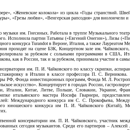
ере», «Женевские колокола» из цикла «Годы странствий. Швей
ауры», «Грезы любви», «Венгерская рапсодия» для виолончели и
 музыки им. Гнесиных. Работала в труппе Музыкального театр
кого. Исполнила партии Татьяны («Евгений Онегин»), Лизы («Пи
го конкурса Turandot в Вероне, Италия, а также Лауреатом 
ения проходят на сцене БЗК, Концертном зале им. Чайковског
тролировала за рубежом с сольными программами в CШA, Ита
а, как в России, так и за рубежом, принимала участие в самы
нсерватории им. П. И. Чайковского по классу скрипки, аспира
стажировку в Италии в классе профессора П. С. Верникова. 
туры РФ, Фонда инвестиционных программ, Фонда М. Л. Ростро
ское искусство». Концертирует в городах России, гастролирует
ии, Италии, Китае, Литве, Польше, Словакии, Украине, Фр
пке итальянского мастера Иосифа Гварнери, предоставле
алей: Международного конкурса им С. С. Прокофьева, Межд
го юношеского конкурса им П. И. Чайковского (Китай), М
гих.
твенной консерватории им. П. И. Чайковского, участник меж
ебованных сегодня музыкантов. Среди его партнеров – Алексе