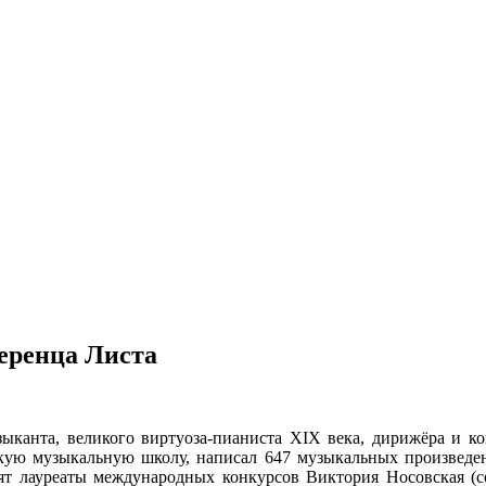
еренца Листа
канта, великого виртуоза-пианиста ХIХ века, дирижёра и ком
скую музыкальную школу, написал 647 музыкальных произведен
 лауреаты международных конкурсов Виктория Носовская (соп