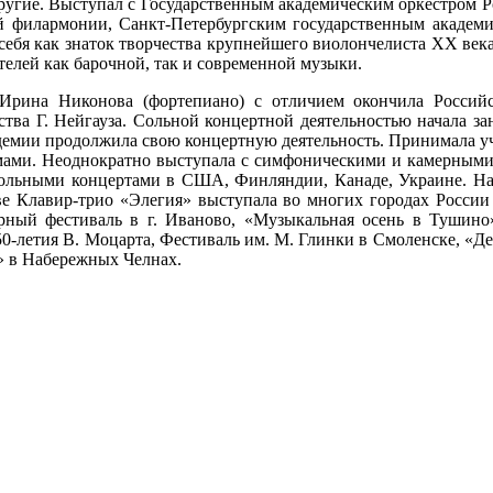
ругие. Выступал с Государственным академическим оркестром 
й филармонии, Санкт-Петербургским государственным академ
себя как знаток творчества крупнейшего виолончелиста ХХ ве
телей как барочной, так и современной музыки.
 Ирина Никонова (фортепиано) с отличием окончила Росси
тва Г. Нейгауза. Сольной концертной деятельностью начала з
адемии продолжила свою концертную деятельность. Принимала уч
мами. Неоднократно выступала с симфоническими и камерными 
с сольными концертами в США, Финляндии, Канаде, Украине. Н
аве Клавир-трио «Элегия» выступала во многих городах Росси
рный фестиваль в г. Иваново, «Музыкальная осень в Тушино»
0-летия В. Моцарта, Фестиваль им. М. Глинки в Смоленске, «Д
у» в Набережных Челнах.