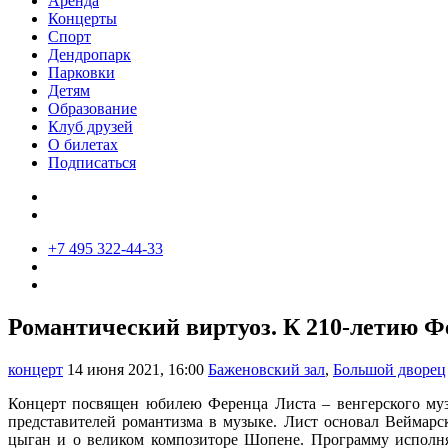
Аренда
Концерты
Спорт
Дендропарк
Парковки
Детям
Образование
Клуб друзей
О билетах
Подписаться
+7 495 322-44-33
Романтический виртуоз. К 210-летию Ф
концерт
14 июня 2021, 16:00
Баженовский зал
,
Большой дворец
Концерт посвящен юбилею Ференца Листа – венгерского музы
представителей романтизма в музыке. Лист основал Веймар
цыган и о великом композиторе Шопене. Программу исполнят