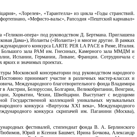
цария», «Лорелея», «Тарантелла» из цикла «Годы странствий.
 фортепиано, «Мефисто-вальс», Рапсодия «Пештский карнавал»
а «Геликон-опера» под руководством Д. Бертмана. Приглашена
ковая Дама»), Иоланты («Иоланта») и многие другие. В рамках
Международного конкурса LARTE PER LA PACE в Риме, Италия.
о, Большого зала РАМ им. Гнесиных, Камерного зала ММДМ и
лии, Испании, Германии, Ливане, Франции. Сотрудничала с
х ярких и значимых проектах.
нтуры Московской консерватории под руководством народного
Постоянно принимает участие в различных мастер-классах и
повича, Международного благотворительного фонда Владимира
 в Австрии, Белоруссии, Болгарии, Великобритании, Венгрии,
анции, Хорватии, Чехии, Швейцарии. Выступает с ведущими
нной Государственной коллекцией уникальных музыкальных
ународного конкурса «Виртуозы XXI века», Международного
еждународного конкурса скрипачей им. Паганини (Москва),
дународных фестивалей, стипендиат фонда В. А. Берлинского
й Любимов, Юрий и Ксения Башмет, Ирина Бочкова, Александр