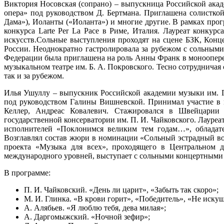
Виктория Носовская (сопрано) – выпускница Российской ака
опера» под руководством Д. Бертмана. Приглашена солистко
Дама»), Иоланты («Иоланта») и многие другие. В рамках пр
конкурса Larte Per La Pace в Риме, Италия. Лауреат конкур
искусств.Сольные выступления проходят на сцене БЗК, Кон
России. Неоднократно гастролировала за рубежом с сольны
Федерации была приглашена на роль Анны Франк в моноопере
музыкальном театре им. Б. А. Покровского. Тесно сотруднич
так и за рубежом.
Илья Ушуллу – выпускник Российской академии музыки им. Г
под руководством Галины Вишневской. Принимал участие в 
Келлер, Андреас Ковалевич. Стажировался в Швейцарии (I
государственной консерватории им. П. И. Чайковского. Лауре
исполнителей «Поклонимся великим тем годам…», обладател
Возглавлял состав жюри в номинации «Сольный эстрадный во
проекта «Музыка для всех», проходящего в Центральном до
международного уровней, выступает с сольными концертными 
В программе:
П. И. Чайковский. «День ли царит», «Забыть так скоро»;
М. И. Глинка. «В крови горит», «Победитель», «Не иску
А. Алябьев. «Я люблю тебя, дева милая»;
А. Даргомыжский. «Ночной зефир»;