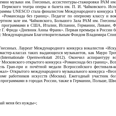
демии музыки им. Гнесиных, ассистентуры-стажировки РАМ им. 
й Пермского театра оперы и балета им. П. И. Чайковского. Ис
ограммы UNESCO стала финалистом Международного конкурса Tu
са «Романсиада без границ». Педагог по оперному классу и в
цертном зале им. Чайковского, Большого Зала РАМ им. Гнеси
ми программами в CШA, Италии, Испании, Германии, Ливане, Ф
 Г. Фрида «Дневник Анны Франк». Первая премьера в России б
ая с Международным Благотворительным Фондом Владимира Спивак
несиных. Лауреат Международного конкурса вокалистов «Искус
мастер-классах таких выдающихся музыкантов, как Мауро Тр
nternationale Opernwerkstatt 2012). Окончил аспирантуру 
ат Московского открытого конкурса «Романсиада без границ», В
ь Гран-при и почётной медали Всероссийского фестиваля-ко
кал» Открытого международного музыкального конкурса «Весен
ме работников искусств (Москва). Ежегодный участник боль
программами в городах России, также в Германии, Польше, Шв
шай меня без нужды»;