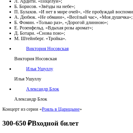
Л. Ардити. «Поцелуй»;
Б. Борисов. «Звёзды на небе»;
П. Булахов. «И нет в мире очей», «Не пробуждай воспом
А. Дюбюк. «Не обмани», «Весёлый час», «Моя душечка»;
Б. Фомин. «Только раз», «Дорогой длинною»;
Е. Розенфельд. «Вдыхая розы аромат»;
Д. Ботари. «Снова пою»;
М. Штейнберг. «Тройка».
Виктория Носовская
Виктория Носовская
Илья Ушуллу
Илья Ушуллу
Александр Блок
Александр Блок
Концерт из серии «
Рояль в Царицыне
»
300-650 ₽
Входной билет