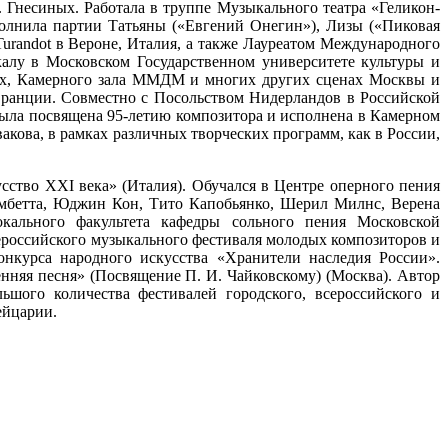
Гнесиных. Работала в труппе Музыкального театра «Геликон-
полнила партии Татьяны («Евгений Онегин»), Лизы («Пиковая
randot в Вероне, Италия, а также Лауреатом Международного
окалу в Московском Государственном университете культуры и
ных, Камерного зала ММДМ и многих других сценах Москвы и
ранции. Совместно с Посольством Нидерландов в Российской
ыла посвящена 95-летию композитора и исполнена в Камерном
ова, в рамках различных творческих программ, как в России,
ство ХХI века» (Италия). Обучался в Центре оперного пения
омбетта, Юджин Кон, Тито Капобьянко, Шерил Милнс, Верена
вокального факультета кафедры сольного пения Московской
сероссийского музыкального фестиваля молодых композиторов и
нкурса народного искусства «Хранители наследия России».
няя песня» (Посвящение П. И. Чайковскому) (Москва). Автор
шого количества фестивалей городского, всероссийского и
ейцарии.