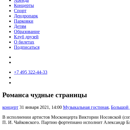
Аренда
Концерты
Спорт
Дендропарк
Парковки
Детям
Образование
Клуб друзей
О билетах
Подписаться
+7 495 322-44-33
Романса чудные страницы
концерт
31 января 2021, 14:00
Музыкальная гостиная
,
Большой 
В исполнении артистов Москонцерта Виктории Носовской (соп
П. И. Чайковского. Партию фортепиано исполнит Александр Б