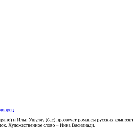
дворец
рано) и Ильи Ушуллу (бас) прозвучат романсы русских композит
лок. Художественное слово – Инна Василиади.