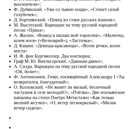
виолончели»;
Ф. Дубянский. «Уже со тьмою нощи», «Стонет сизой
голубочек»;
Д. Бортнянский. «Певец во стане русских воинов»;
М. Высотский. Вариации на тему русской народной
песни «Пряха»;
А. Жилин. «Вошед в шалаш мой тороплив», «Малютка,
шлем нося» («Велизарий»), «Ласточка»;
Д. Кашин. «Девицы-красавицы», «Возле речки, возле
моста»
И. Ф. фон Бургмюллер. Два ноктюрна;
Граф М. Ю. Виельгорский. «Давным-давно»;
А. Сихра. Вариации на тему русской народной песни
«Ой, болит»;
Ф. Антонолини. Гимн, посвящённый Александру I «Ты
возвратился, благодатный»;
О. Козловский. «Не живёт ли милый, беспечный
пастушок в селе молодой?», «Пчёлка», Две итальянские
канцоны на стихи Пьетро Метастазио «Как только
молний жгучих», «О, ветер легкокрылый», «Милая
вечор сидела».