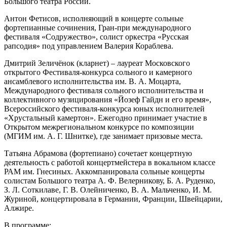
Большого театра России.
Антон Фетисов, исполняющий в концерте сольные
фортепианные сочинения, Гран-при международного
фестиваля «Содружество», солист оркестра «Русская
рапсодия» под управлением Валерия Кораблева.
Дмитрий Зеличёнок (кларнет) – лауреат Московского
открытого Фестиваля-конкурса сольного и камерного
ансамблевого исполнительства им. В. А. Моцарта,
Международного фестиваля сольного исполнительства и
коллективного музицирования «Йозеф Гайдн и его время»,
Всероссийского фестиваля-конкурса юных исполнителей
«Хрустальный камертон». Ежегодно принимает участие в
Открытом межрегиональном конкурсе по композиции
(МГИМ им. А. Г. Шнитке), где занимает призовые места.
Татьяна Абрамова (фортепиано) сочетает концертную
деятельность с работой концертмейстера в вокальном классе
РАМ им. Гнесиных. Аккомпанировала сольные концерты
солистам Большого театра А. Ф. Велерникову, Б. А. Руденко,
З. Л. Соткилаве, Г. В. Олейниченко, В. А. Мальченко, И. М.
Журиной, концертировала в Германии, Франции, Швейцарии,
Алжире.
В программе: