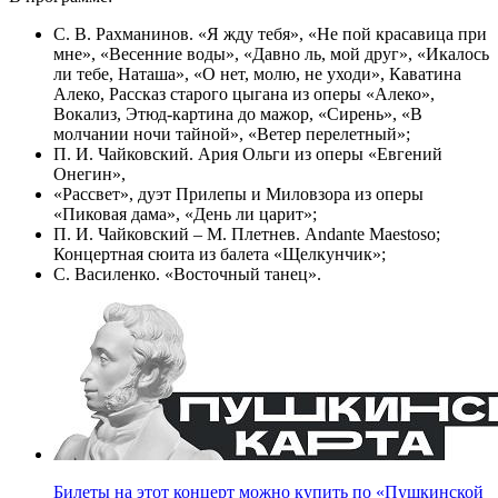
С. В. Рахманинов. «Я жду тебя», «Не пой красавица при
мне», «Весенние воды», «Давно ль, мой друг», «Икалось
ли тебе, Наташа», «О нет, молю, не уходи», Каватина
Алеко, Рассказ старого цыгана из оперы «Алеко»,
Вокализ, Этюд-картина до мажор, «Сирень», «В
молчании ночи тайной», «Ветер перелетный»;
П. И. Чайковский. Ария Ольги из оперы «Евгений
Онегин»,
«Рассвет», дуэт Прилепы и Миловзора из оперы
«Пиковая дама», «День ли царит»;
П. И. Чайковский – М. Плетнев. Аndante Maestoso;
Концертная сюита из балета «Щелкунчик»;
С. Василенко. «Восточный танец».
Билеты на этот концерт можно купить по «Пушкинской