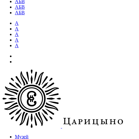
АБВ
АБВ
АБВ
А
А
А
А
А
Музей