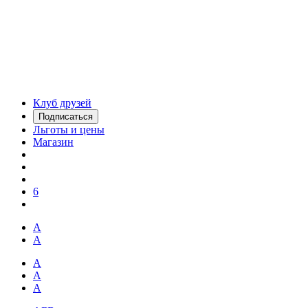
Клуб друзей
Подписаться
Льготы и цены
Магазин
6
А
А
А
А
А