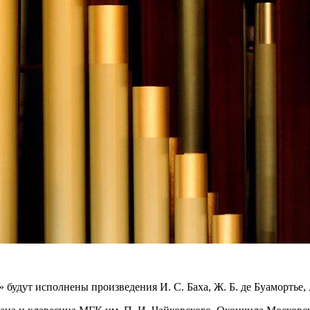
 будут исполнены произведения И. С. Баха, Ж. Б. де Буамортье,