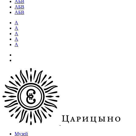
АБВ
АБВ
АБВ
А
А
А
А
А
Музей