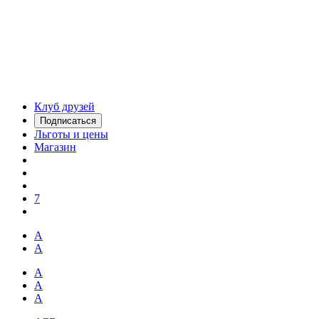
Клуб друзей
Подписаться
Льготы и цены
Магазин
7
А
А
А
А
А