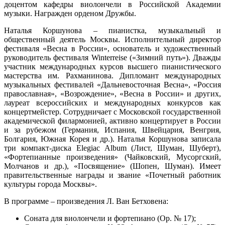
доцентом кафедры виолончели в Российской Академии
музыки. Награжден орденом Дружбы.
Наталья Коршунова – пианистка, музыкальный и
общественный деятель Москвы. Исполнительный директор
фестиваля «Весна в России», основатель и художественный
руководитель фестиваля Winterreise («Зимний путь»). Дважды
участник международных курсов высшего пианистического
мастерства им. Рахманинова. Дипломант международных
музыкальных фестивалей «Дальневосточная Весна», «Россия
православная», «Возрождение», «Весна в России» и других,
лауреат всероссийских и международных конкурсов как
концертмейстер. Сотрудничает с Московской государственной
академической филармонией, активно концертирует в России
и за рубежом (Германия, Испания, Швейцария, Венгрия,
Болгария, Южная Корея и др.). Наталья Коршунова записала
три компакт-диска Elegiac Album (Лист, Шуман, Шуберт),
«Фортепианные произведения» (Чайковский, Мусоргский,
Молчанов и др.), «Посвящение» (Шопен, Шуман). Имеет
правительственные награды и звание «Почетный работник
культуры города Москвы».
В программе – произведения Л. Ван Бетховена:
Соната для виолончели и фортепиано (Op. № 17);