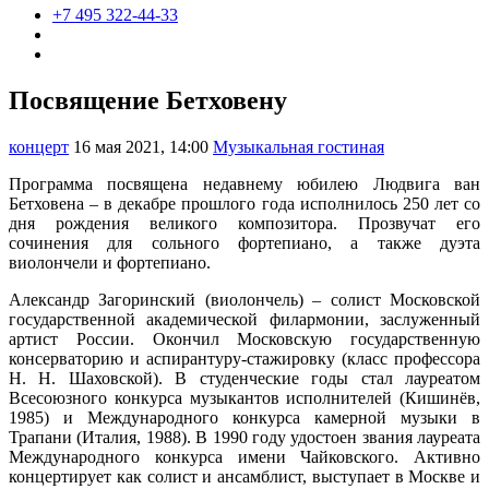
+7 495 322-44-33
Посвящение Бетховену
концерт
16 мая 2021, 14:00
Музыкальная гостиная
Программа посвящена недавнему юбилею Людвига ван
Бетховена – в декабре прошлого года исполнилось 250 лет со
дня рождения великого композитора. Прозвучат его
сочинения для сольного фортепиано, а также дуэта
виолончели и фортепиано.
Александр Загоринский (виолончель) – солист Московской
государственной академической филармонии, заслуженный
артист России. Окончил Московскую государственную
консерваторию и аспирантуру-стажировку (класс профессора
Н. Н. Шаховской). В студенческие годы стал лауреатом
Всесоюзного конкурса музыкантов исполнителей (Кишинёв,
1985) и Международного конкурса камерной музыки в
Трапани (Италия, 1988). В 1990 году удостоен звания лауреата
Международного конкурса имени Чайковского. Активно
концертирует как солист и ансамблист, выступает в Москве и