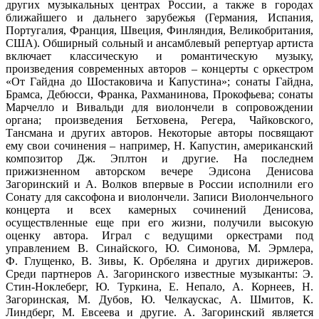
других музыкальных центрах России, а также в городах
ближайшего и дальнего зарубежья (Германия, Испания,
Португалия, Франция, Швеция, Финляндия, Великобритания,
США). Обширный сольный и ансамблевый репертуар артиста
включает классическую и романтическую музыку,
произведения современных авторов – концерты с оркестром
«От Гайдна до Шостаковича и Капустина»; сонаты Гайдна,
Брамса, Дебюсси, Франка, Рахманинова, Прокофьева; сонаты
Марчелло и Вивальди для виолончели в сопровождении
органа; произведения Бетховена, Регера, Чайковского,
Тансмана и других авторов. Некоторые авторы посвящают
ему свои сочинения – например, Н. Капустин, американский
композитор Дж. Эплтон и другие. На последнем
прижизненном авторском вечере Эдисона Денисова
Загоринский и А. Волков впервые в России исполнили его
Сонату для саксофона и виолончели. Записи Виолончельного
концерта и всех камерных сочинений Денисова,
осуществленные еще при его жизни, получили высокую
оценку автора. Играл с ведущими оркестрами под
управлением В. Синайского, Ю. Симонова, М. Эрмлера,
Ф. Глущенко, В. Зивы, К. Орбеляна и других дирижеров.
Среди партнеров А. Загоринского известные музыканты: Э.
Стин-Ноклеберг, Ю. Туркина, Е. Непало, А. Корнеев, Н.
Загоринская, М. Дубов, Ю. Челкаускас, А. Шмитов, К.
Линдберг, М. Евсеева и другие. А. Загоринский является