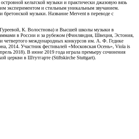
в островной кельтской музыки и практически джазовую вязь
ким экспериментом и стильным уникальным звучанием.
 бретонской музыки. Название Mervent в переводе с
 Гуреевой, К. Волостнова) и Высшей школы музыки в
раммами в России и за рубежом (Финляндия, Швеция, Эстония,
 и четвертого международных конкурсов им. А. Ф. Гедике
на, 2014. Участник фестивалей «Московская Осень», Viola is
прель 2018). В июне 2019 года играла премьеру сочинения
еркви в Штутгарте (Stiftskirche Stuttgart).