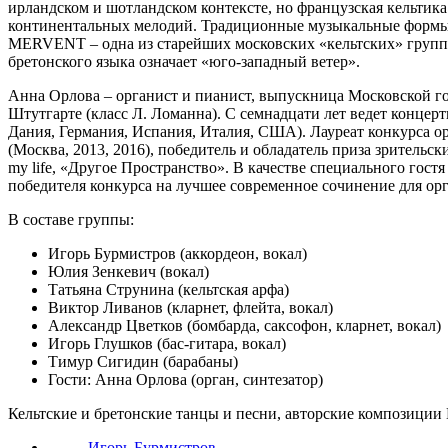
ирландском и шотландском контексте, но французская кельтика
континентальных мелодий. Традиционные музыкальные формы 
MERVENT – одна из старейших московских «кельтских» групп, 
бретонского языка означает «юго-западный ветер».
Анна Орлова – органист и пианист, выпускница Московской го
Штутгарте (класс Л. Ломанна). С семнадцати лет ведет конце
Дания, Германия, Испания, Италия, США). Лауреат конкурса о
(Москва, 2013, 2016), победитель и обладатель приза зрительс
my life, «Другое Пространство». В качестве специального гос
победителя конкурса на лучшее современное сочинение для орга
В составе группы:
Игорь Бурмистров (аккордеон, вокал)
Юлия Зенкевич (вокал)
Татьяна Струнина (кельтская арфа)
Виктор Ливанов (кларнет, флейта, вокал)
Александр Цветков (бомбарда, саксофон, кларнет, вокал)
Игорь Глушков (бас-гитара, вокал)
Тимур Сигидин (барабаны)
Гости: Анна Орлова (орган, синтезатор)
Кельтские и бретонские танцы и песни, авторские композиции
Игорь Бурмистров