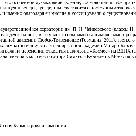
 – это особенное музыкальное явление, сочетающий в себе драй
танцев в репертуаре группы сочетаются с постоянным творчес
и именно благодаря ей многие в России узнали о существовании
сударственной консерватории им. П. И. Чайковского (классы Н.
ртную деятельность, выступает с сольными и ансамблевыми прог
рганной академии Любек-Травемюнде (Германия, 2011), третьего
ких симпатий конкурса летней органной академии Матаро-Барсело
тя играла на церемонии открытия павильона «Космос» на ВДНХ (а
на швейцарского композитора Самюэля Кузандей в Монастырской ц
 Игоря Бурмистрова и компании.