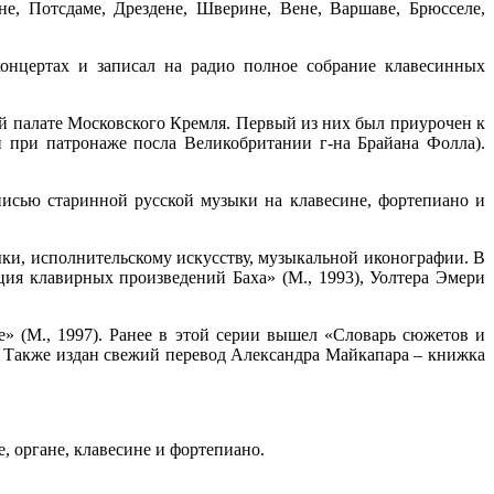
е, Потсдаме, Дрездене, Шверине, Вене, Варшаве, Брюсселе,
онцертах и записал на радио полное собрание клавесинных
палате Московского Кремля. Первый из них был приурочен к
и при патронаже посла Великобритании г-на Брайана Фолла).
исью старинной русской музыки на клавесине, фортепиано и
ки, исполнительскому искусству, музыкальной иконографии. В
ия клавирных произведений Баха» (М., 1993), Уолтера Эмери
» (М., 1997). Ранее в этой серии вышел «Словарь сюжетов и
. Также издан свежий перевод Александра Майкапара – книжка
, органе, клавесине и фортепиано.