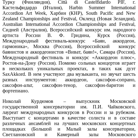
Турку (Финляндия), Città di Castelfidardo PIF, г.
Кастельфидардо (Италия), Harbin Summer International
Accordion Art Week, Харбин (КНР), South Pacific and New
Zealand Championships and Festival, Окленд (Новая Зеландия),
Australian International Accordion Championships and Festival,
Сидней (Австралия), Всероссийский конкурс им. народного
артиста России В. Ф. Гридина, Курск (Россия),
Международный фестиваль-конкурс «Баян, аккордеон,
гармоника», Москва (Россия), Всероссийский конкурс
баянистов и аккордеонистов «Виват, баян!», Самара (Россия),
Международный фестиваль и конкурс «Аккордеон плюс»,
Ростов-на-Дону (Россия). Помимо сольных концертов играет
в нескольких уникальных проектах, в таких как дуэт
SaxAkkord. В нем участвуют два музыканта, но звучат шесть
разных инструментов: аккордеон, саксофон-сопрано,
саксофон-альт, саксофон-тенор, саксофон-баритон и
фортепиано.
Николай Курдюмов – выпускник Московской
государственной консерватории им. П.И. Чайковского,
лауреат международных конкурсов в России и за рубежом.
Выступает с концертами в качестве солиста и в составе
различных ансамблей на лучших московских концертных
площадках (Большой и Малый залы консерватории,
Светлановский и Камерный залы Московского