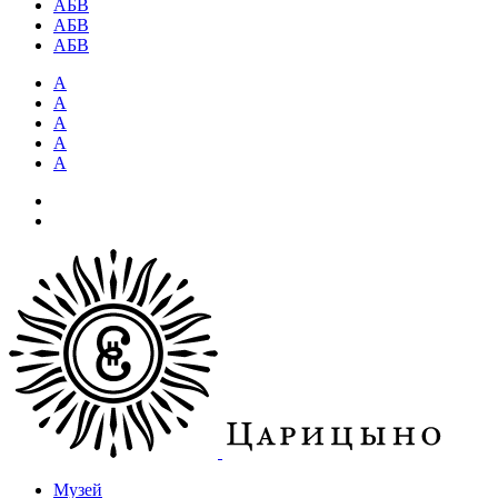
АБВ
АБВ
АБВ
А
А
А
А
А
Музей