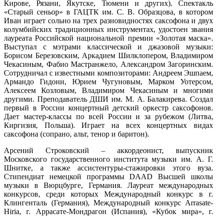
Кирове, Рязани, Якутске, Тюмени и других). Спектакль
«Старый сеньор» в ГАЦТК им. С. В. Образцова, в котором
Иван играет сольно на трех разновидностях саксофона и двух
колумбийских традиционных инструментах, удостоен звания
лауреата Российской национальной премии «Золотая маска».
Выступал с мэтрами классической и джазовой музыки:
Борисом Березовским, Аркадием Шилклопером, Владимиром
Чекасиным, Фабио Мастранжело, Александром Загоринским.
Сотрудничал с известными композиторами: Андреем Эшпаем,
Армандо Гидони, Юрием Чугуновым, Марком Уотерсом,
Алексеем Козловым, Владимиром Чекасиным и многими
другими. Преподаватель ДШИ им. М. А. Балакирева. Создал
первый в России концертный детский оркестр саксофонов.
Дает мастер-классы по всей России и за рубежом (Литва,
Киргизия, Польша). Играет на всех концертных видах
саксофона (сопрано, альт, тенор и баритон).
Арсений Строковский – аккордеонист, выпускник
Московского государственного института музыки им. А. Г.
Шнитке, а также ассистентуры-стажировки этого вуза.
Стипендиат немецкой программы DAAD Высшей школы
музыки в Вюрцбурге, Германия. Лауреат международных
конкурсов, среди которых Международный конкурс в г.
Клингенталь (Германия), Международный конкурс Arrasate-
Hiria, г. Аррасате-Мондрагон (Испания), «Кубок мира», г.