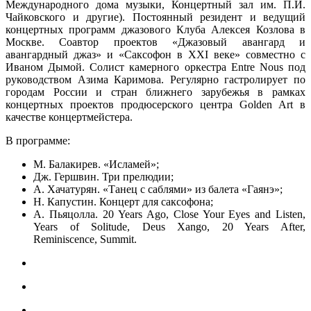
Международного дома музыки, Концертный зал им. П.И.
Чайковского и другие). Постоянный резидент и ведущий
концертных программ джазового Клуба Алексея Козлова в
Москве. Соавтор проектов «Джазовый авангард и
авангардный джаз» и «Саксофон в XXI веке» совместно с
Иваном Дымой. Солист камерного оркестра Entre Nous под
руководством Азима Каримова. Регулярно гастролирует по
городам России и стран ближнего зарубежья в рамках
концертных проектов продюсерского центра Golden Art в
качестве концертмейстера.
В программе:
М. Балакирев. «Исламей»;
Дж. Гершвин. Три прелюдии;
А. Хачатурян. «Танец с саблями» из балета «Гаянэ»;
Н. Капустин. Концерт для саксофона;
А. Пьяцолла. 20 Years Ago, Close Your Eyes and Listen,
Years of Solitude, Deus Xango, 20 Years After,
Reminiscence, Summit.