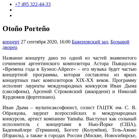
+7 495 322-44-33
Otoño Porteño
концерт
27 сентября 2020, 16:00
Баженовский зал
,
Большой
дворец
Название концерту дано по одной из частей знаменитого
сочинения аргентинского композитора Астора Пьяццоллы
«Времена года в Буэнос-Айресе» – его музыка будет частью
концертной программы, которая составлена из ярких
концертных пьес композиторов XIX-XX веков. Программу
исполнят лауреаты международных конкурсов Иван Дыма
(саксофоны), Арсений Строковский (аккордеон) и Николай
Курдюмов (фортепиано).
Иван Дыма – мультисаксофонист, солист ГАЦТК им. С. В.
Образцова, лауреат всероссийских и международных
конкурсов, артист компании Yamaha. Выступал как сольный
исполнитель с концертами в Нью-Йорке (США),
Баденвайлере (Германия), Боготе (Колумбия), Тель-Авиве
(Израиль), а также в городах России (Москве, Новосибирске,