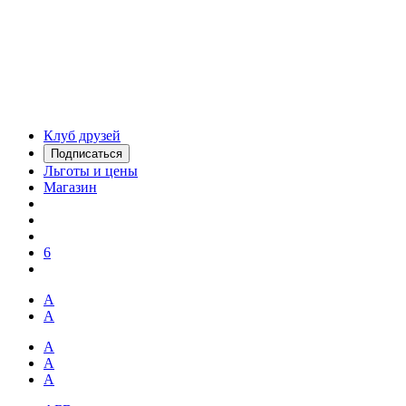
Клуб друзей
Подписаться
Льготы и цены
Магазин
6
А
А
А
А
А