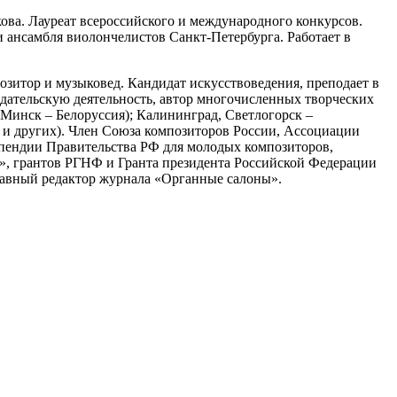
ова. Лауреат всероссийского и международного конкурсов.
и ансамбля виолончелистов Санкт-Петербурга. Работает в
зитор и музыковед. Кандидат искусствоведения, преподает в
дательскую деятельность, автор многочисленных творческих
Минск – Белоруссия); Калининград, Светлогорск –
 и других). Член Союза композиторов России, Ассоциации
ипендии Правительства РФ для молодых композиторов,
о», грантов РГНФ и Гранта президента Российской Федерации
главный редактор журнала «Органные салоны».