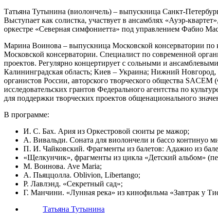
Татьяна Тутынина (виолончель) – выпускница Санкт-Петербург
Выступает как солистка, участвует в ансамблях «Ауэр-кварте
оркестре «Северная симфониетта» под управлением Фабио Ма
Марина Воинова – выпускница Московской консерватории по кл
Московской консерватории. Специалист по современной орган
проектов. Регулярно концертирует с сольными и ансамблевыми
Калининградская область; Киев – Украина; Нижний Новгород, 
органистов России, авторского творческого общества SACEM 
исследовательских грантов Федерального агентства по культу
для поддержки творческих проектов общенационального значен
В программе:
И. С. Бах. Ария из Оркестровой сюиты ре мажор;
А. Вивальди. Соната для виолончели и бассо континуо ми 
П. И. Чайковский. Фрагменты из балетов: Адажио из бале
«Щелкунчик», фрагменты из цикла «Детский альбом» (пе
М. Воинова. Ave Maria;
А. Пьяццолла. Oblivion, Libertango;
Р. Лавлэнд. «Секретный сад»;
Г. Манчини. «Лунная река» из кинофильма «Завтрак у Т
Татьяна Тутынина