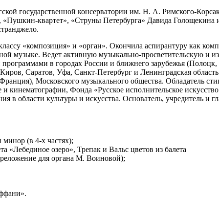
ской государственной консерватории им. Н. А. Римского-Корсак
т», «Пушкин-квартет», «Струны Петербурга» Давида Голощекина 
странджело.
ассу «композиция» и «орган». Окончила аспирантуру как компо
ной музыке. Ведет активную музыкально-просветительскую и из
 программами в городах России и ближнего зарубежья (Полоцк, 
Киров, Саратов, Уфа, Санкт-Петербург и Ленинградская область
(Франция), Московского музыкального общества. Обладатель ст
ре и кинематографии, Фонда «Русское исполнительское искусств
ия в области культуры и искусства. Основатель, учредитель и 
минор (в 4-х частях);
та «Лебединое озеро», Трепак и Вальс цветов из балета
реложение для органа М. Воиновой);
иффани».