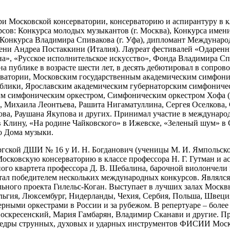
 Московской консерватории, консерваторию и аспирантуру в кл
сов: Конкурса молодых музыкантов (г. Москва), Конкурса имен
, Конкурса Владимира Спивакова (г. Уфа), дипломант Междунар
мени Андреа Постаккини (Италия). Лауреат фестивалей «Одарен
а», «Русское исполнительское искусство», Фонда Владимира Сп
 публике в возрасте шести лет, в десять дебютировал в сопров
рватории, Московским государственным академическим симфони
блики, Ярославским академическим губернаторским симфоничес
м симфоническим оркестром, Симфоническим оркестром Хофа (Г
 Михаила Леонтьева, Рашита Нигаматуллина, Сергея Оселкова, 
а, Раушана Якупова и других. Принимал участие в международ
 Клину, «На родине Чайковского» в Ижевске, «Зеленый шум» в С
о Дома музыки.
ургской ДШИ № 16 у И. Н. Богданович (ученицы М. И. Ямпольск
Московскую консерваторию в классе профессора Н. Г. Гутман и а
нного квартета профессора Д. В. Шебалина, барочной виолончел
стал победителем нескольких международных конкурсов. Являлс
ного проекта Гилельс-Коган. Выступает в лучших залах Москвы
ельгия, Люксембург, Нидерланды, Чехия, Сербия, Польша, Швец
ерными оркестрами в России и за рубежом. В репертуаре – более
оскресенский, Мария Гамбарян, Владимир Сканави и другие. Про
федры струнных, духовых и ударных инструментов ФИСИИ Моск