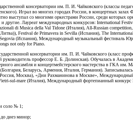
рственной консерватории им. П. И. Чайковского (классы педаго
сенского). Играл во многих городах России, в концертных залах
тно выступал со многими оркестрами России, среди которых о
и другие. Лауреат международных конкурсов: International Festival 
zionali di Musica della Val Tidone (Италия), All-Russian competition
(Литва)), Festival de Primavera in Sevilla (Испания), The Internat
al in Segovia (Испания), Международный музыкальный фестиваль 
gs not only for Piano.
ударственной консерватории им. П. И. Чайковского (класс проф
 руководитель профессор Е. Б. Долинская). Обучалась в Акаде
рного ансамбля и концертмейстерского мастерства в ГКА им. Ма
(Болгария, Беларусь, Армения, Италия, Германия). Записывалась
(Россия, Москва), «Дни Рахманинова в Москве», Международный
ietri-sul-mare (Италия), Международный фортепианный конкур
и соло № 1;
до диез минор;