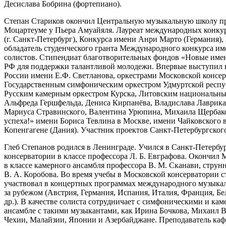
Десислава Бобрина (фортепиано).
Степан Стариков окончил Центральную музыкальную школу при
Моцартеуме у Пьера Амуайяля. Лауреат международных конкур
(г. Санкт-Петербург), Конкурса имени Анри Марто (Германия)
обладатель студенческого гранта Международного конкурса и
солистов. Стипендиат благотворительных фондов «Новые имен
РФ для поддержки талантливой молодежи. Впервые выступил на
России имени Е.Ф. Светланова, оркестрами Московской консе
Государственным симфоническим оркестром Удмуртской респу
Русским камерным оркестром Курска, Литовским национальны
Альфреда Гершфельда, Дениса Кирпанёва, Владислава Лаврика,
Мариуса Стравинского, Валентина Урюпина, Михаила Щербаков
успеха!» имени Бориса Тевлина в Москве, имени Чайковского в
Копенгагене (Дания). Участник проектов Санкт-Петербургског
Глеб Степанов родился в Ленинграде. Учился в Санкт-Петерб
консерватории в классе профессора Л. Б. Евграфова. Окончил 
в классе камерного ансамбля профессора В. М. Сканави, стру
В. А. Коробова. Во время учебы в Московской консерватории 
участвовал в концертных программах международного музыкаль
за рубежом (Австрия, Германия, Испания, Италия, Франция, Б
др.). В качестве солиста сотрудничает с симфоническими и кам
ансамбле с такими музыкантами, как Ирина Бочкова, Михаил В
Чехии, Малайзии, Японии и Азербайджане. Преподаватель ка