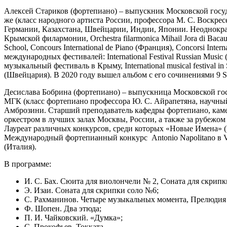
Алексей Стариков (фортепиано) – выпускник Московской госуда
же (класс народного артиста России, профессора М. С. Воскре
Германии, Казахстана, Швейцарии, Индии, Японии. Неоднокра
Крымской филармонии, Orchestra filarmonica Mihail Jora di Bacau 
School, Concours International de Piano (Франция), Concorsi Interna
международных фестивалей: International Festival Russian Music 
музыкальный фестиваль в Крыму, International musical festiv
(Швейцария). В 2020 году вышел альбом с его сочинениями 9 Son
Десислава Бобрина (фортепиано) – выпускница Московской гос
МГК (класс фортепиано профессора Ю. С. Айрапетяна, научный
Амброзини. Старший преподаватель кафедры фортепиано, каме
оркестром в лучших залах Москвы, России, а также за рубежом 
Лауреат различных конкурсов, среди которых «Новые Имена» 
Международный фортепианный конкурс Аntonio Napolitano в V
(Италия).
В программе:
И. С. Бах. Сюита для виолончели № 2, Соната для скрипк
Э. Изаи. Соната для скрипки соло №6;
С. Рахманинов. Четыре музыкальных момента, Прелюдия 
Ф. Шопен. Два этюда;
П. И. Чайковский. «Думка»;
С. Прокофьев. Токката.