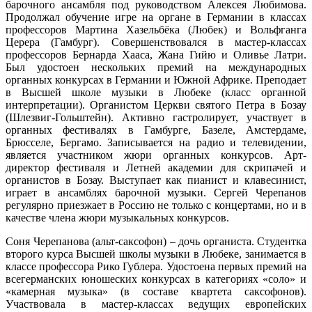
барочного ансамбля под руководством Алексея Любимова.
Продолжал обучение игре на органе в Германии в классах
профессоров Мартина Хазельбёка (Любек) и Вольфганга
Церера (Гамбург). Совершенствовался в мастер-классах
профессоров Бернарда Хааса, Жана Гийю и Оливье Латри.
Был удостоен нескольких премий на международных
органных конкурсах в Германии и Южной Африке. Преподает
в Высшей школе музыки в Любеке (класс органной
интерпретации). Органистом Церкви святого Петра в Бозау
(Шлезвиг-Гольштейн). Активно гастролирует, участвует в
органных фестивалях в Гамбурге, Базеле, Амстердаме,
Брюсселе, Бергамо. Записывается на радио и телевидении,
является участником жюри органных конкурсов. Арт-
директор фестиваля и Летней академии для скрипачей и
органистов в Бозау. Выступает как пианист и клавесинист,
играет в ансамблях барочной музыки. Сергей Черепанов
регулярно приезжает в Россию не только с концертами, но и в
качестве члена жюри музыкальных конкурсов.
Соня Черепанова (альт-саксофон) – дочь органиста. Студентка
второго курса Высшей школы музыки в Любеке, занимается в
классе профессора Рико Гублера. Удостоена первых премий на
всегерманских юношеских конкурсах в категориях «соло» и
«камерная музыка» (в составе квартета саксофонов).
Участвовала в мастер-классах ведущих европейских