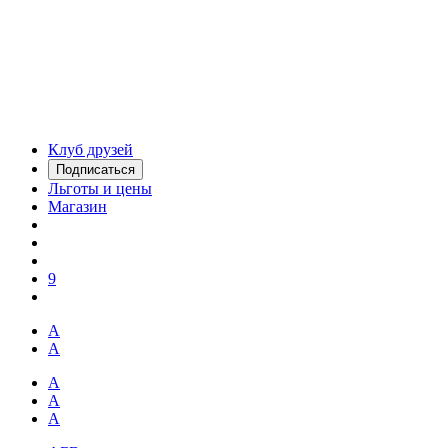
Клуб друзей
Подписаться
Льготы и цены
Магазин
9
А
А
А
А
А