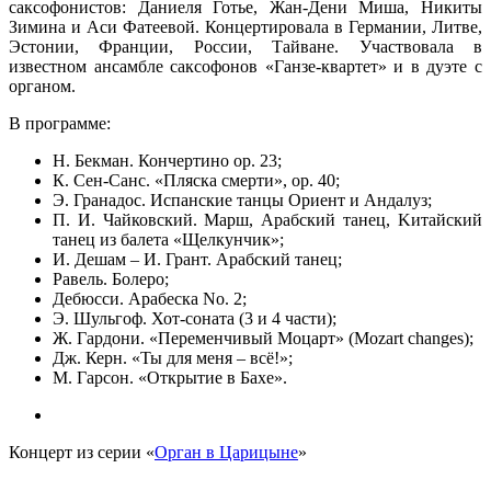
саксофонистов: Даниеля Готье, Жан-Дени Миша, Никиты
Зимина и Аси Фатеевой. Концертировала в Германии, Литве,
Эстонии, Франции, России, Тайване. Участвовала в
известном ансамбле саксофонов «Ганзе-квартет» и в дуэте с
органом.
В программе:
Н. Бекман. Кончертино op. 23;
К. Сен-Санс. «Пляска смерти», оp. 40;
Э. Гранадос. Испанские танцы Ориент и Андалуз;
П. И. Чайковский. Марш, Арабский танец, Kитайский
танец из балета «Щелкунчик»;
И. Дешам – И. Грант. Арабский танец;
Равель. Болеро;
Дебюсси. Арабеска No. 2;
Э. Шульгоф. Хот-соната (3 и 4 части);
Ж. Гардони. «Переменчивый Моцарт» (Mozart changes);
Дж. Керн. «Ты для меня – всё!»;
М. Гарсон. «Открытие в Бахе».
Концерт из серии «
Орган в Царицыне
»