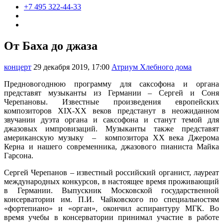
+7 495 322-44-33
От Баха до джаза
концерт
29 декабря 2019, 17:00
Атриум Хлебного дома
Предновогоднюю программу для саксофона и органа
представят музыканты из Германии – Сергей и Соня
Черепановы. Известные произведения европейских
композиторов XIX-XX веков предстанут в неожиданном
звучании дуэта органа и саксофона и станут темой для
джазовых импровизаций. Музыканты также представят
американскую музыку – композитора XX века Джерома
Керна и нашего современника, джазового пианиста Майка
Гарсона.
Сергей Черепанов – известный российский органист, лауреат
международных конкурсов, в настоящее время проживающий
в Германии. Выпускник Московской государственной
консерватории им. П.И. Чайковского по специальностям
«фортепиано» и «орган», окончил аспирантуру МГК. Во
время учебы в консерватории принимал участие в работе