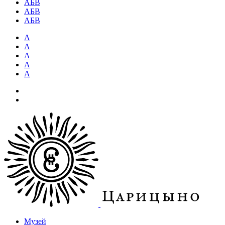
АБВ
АБВ
АБВ
А
А
А
А
А
Музей