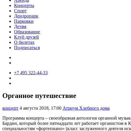
Аренда
Концерты
Спорт
Дендропарк
Парковки
Детям
Образование
Клуб друзей
О билетах
Подписаться
+7 495 322-44-33
Органное путешествие
концерт
4 августа 2018, 17:00
Атриум Хлебного дома
Программа концерта – своеобразная антология органной музык
Бардин, который более пятнадцати лет работает органистом в
специальностям «фортепиано» (класс заслуженного деятеля иск