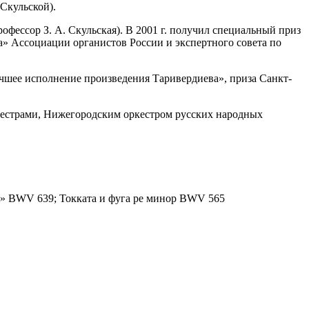
Скульской).
фессор З. А. Скульская). В 2001 г. получил специальный приз
» Ассоциации органистов России и экспертного совета по
учшее исполнение произведения Таривердиева», приза Санкт-
кестрами, Нижегородским оркестром русских народных
hrist» BWV 639; Токката и фуга ре минор BWV 565