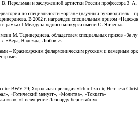
 В. Перельман и заслуженной артистки России профессора З. А. 
рватории по специальности «орган» (научный руководитель – про
ривердиева. В 2002 г. награжден специальным призом «Надежда
в рамках I Международного конкурса имени О. Янченко.
 имени М. Таривердиева, обладателем специальных призов «За л
за «Вера, Надежда, Любовь».
трами – Красноярским филармоническим русским и камерным ор
страми.
en dir» BWV 29; Хоральная прелюдия «Ich ruf zu dir, Herr Jesu C
орал», «Готический менуэт», «Молитва», «Токката»
са-нова», «Посвящение Леонарду Бернстайну»