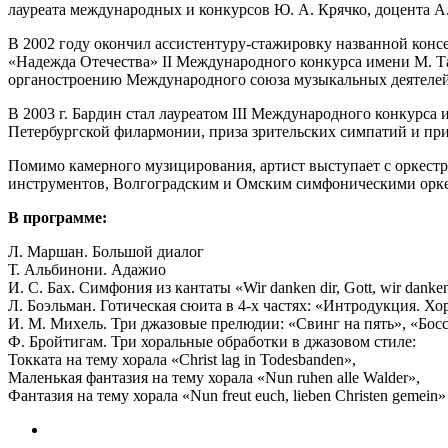
лауреата международных и конкурсов Ю. А. Крячко, доцента А.
В 2002 году окончил ассистентуру-стажировку названной консе
«Надежда Отечества» II Международного конкурса имени М. Та
органостроению Международного союза музыкальных деятелей 
В 2003 г. Бардин стал лауреатом III Международного конкурса
Петербургской филармонии, приза зрительских симпатий и при
Помимо камерного музицирования, артист выступает с оркес
инструментов, Волгоградским и Омским симфоническими орке
В программе:
Л. Маршан. Большой диалог
Т. Альбинони. Адажио
И. С. Бах. Симфония из кантаты «Wir danken dir, Gott, wir dank
Л. Боэльман. Готическая сюита в 4-х частях: «Интродукция. Х
И. М. Михель. Три джазовые прелюдии: «Свинг на пять», «Бос
Ф. Бройтигам. Три хоральные обработки в джазовом стиле:
Токката на тему хорала «Christ lag in Todesbanden»,
Маленькая фантазия на тему хорала «Nun ruhen alle Walder»,
Фантазия на тему хорала «Nun freut euch, lieben Christen gemein»