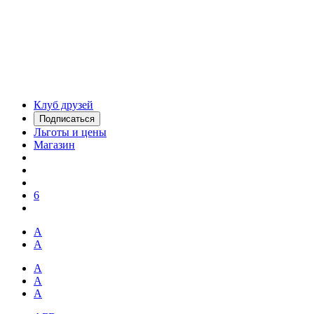
Клуб друзей
Подписаться
Льготы и цены
Магазин
6
А
А
А
А
А