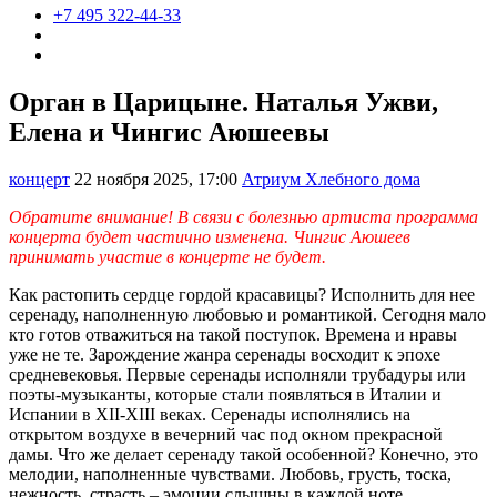
+7 495 322-44-33
Орган в Царицыне. Наталья Ужви,
Елена и Чингис Аюшеевы
концерт
22 ноября 2025, 17:00
Атриум Хлебного дома
Обратите внимание! В связи с болезнью артиста программа
концерта будет частично изменена. Чингис Аюшеев
принимать участие в концерте не будет.
Как растопить сердце гордой красавицы? Исполнить для нее
серенаду, наполненную любовью и романтикой. Сегодня мало
кто готов отважиться на такой поступок. Времена и нравы
уже не те. Зарождение жанра серенады восходит к эпохе
средневековья. Первые серенады исполняли трубадуры или
поэты-музыканты, которые стали появляться в Италии и
Испании в XII-XIII веках. Серенады исполнялись на
открытом воздухе в вечерний час под окном прекрасной
дамы. Что же делает серенаду такой особенной? Конечно, это
мелодии, наполненные чувствами. Любовь, грусть, тоска,
нежность, страсть – эмоции слышны в каждой ноте.