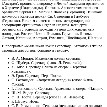
(Австрия), прошла стажировку в Летней академии органистов
в Харлеме (Нидерланды). Являлась Ассистентом главного
органиста церкви Св. Марии в Любеке (Германия). Занимала
должность Кантора церкви Св. Северини в Гамбурге
(Германия). Наталья является членом международной
ассоциации органистов Organ in Progress. Концерты
органистки с успехом проходят на ведущих концертных
площадках России, Чехии, Польши, Германии, Литвы,
Латвии, Испании, Австрии, Румынии, Швейцарии, Швеции.
В программе «Маленькая ночная серенада. Антология жанра
серенады для органа, сопрано и тенора»:
В. А. Моцарт. Маленькая ночная серенада;
Ф. Шуберт. Серенада (слова Л. Рельштаба);
Ж. Бизе. Серенада Смита из оперы «Пертская
красавица»;
Э. Григ. Серенада Пера Гюнта;
С. Гастальдон. «Запретная мелодия» (слова Флик-
Флока);
Р. Леонкавалло. Серенада Арлекина из оперы «Паяцы»;
Ш.-М. Видор. Серенада;
Ф. П. Тости. Серенада (слова Г. А. Чезарио);
Р. Штраус. Ночь;
С. В. Рахманинов. Серенада (переложение для органа);