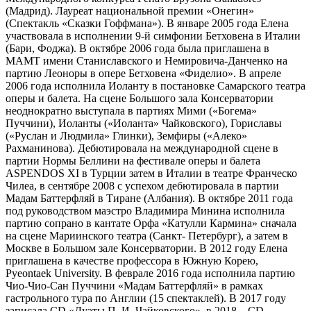
(Мадрид). Лауреат национальной премии «Онегин»
(Спектакль «Сказки Гоффмана»). В январе 2005 года Елена
участвовала в исполнении 9-й симфонии Бетховена в Италии
(Бари, Фоджа). В октябре 2006 года была приглашена в
МАМТ имени Станиславского и Немировича-Данченко на
партию Леоноры в опере Бетховена «Фиделио». В апреле
2006 года исполнила Иоланту в постановке Самарского театра
оперы и балета. На сцене Большого зала Консерватории
неоднократно выступала в партиях Мими («Богема»
Пуччини), Иоланты («Иоланта» Чайковского), Гориславы
(«Руслан и Людмила» Глинки), Земфиры («Алеко»
Рахманинова). Дебютировала на международной сцене в
партии Нормы Беллини на фестивале оперы и балета
ASPENDOS XI в Турции затем в Италии в театре Франческо
Чилеа, в сентябре 2008 с успехом дебютировала в партии
Мадам Баттерфляй в Тиране (Албания). В октябре 2011 года
под руководством маэстро Владимира Минина исполнила
партию сопрано в кантате Орфа «Катулли Кармина» сначала
на сцене Мариинского театра (Санкт- Петербург), а затем в
Москве в Большом зале Консерватории. В 2012 году Елена
приглашена в качестве профессора в Южную Корею,
Pyeontaek University. В феврале 2016 года исполнила партию
Чио-Чио-Сан Пуччини «Мадам Баттерфляй» в рамках
гастрольного тура по Англии (15 спектаклей). В 2017 году
записала CD «Дуэты П. И. Чайковского», в 2018 – CD