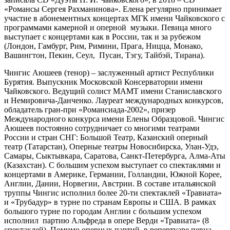
«Романсы Сергея Рахманинова». Елена регулярно принимает
участие в абонементных концертах МГК имени Чайковского с
программами камерной и оперной музыки. Певица много
выступает с концертами как в России, так и за рубежом
(Лондон, Гамбург, Рим, Римини, Прага, Ницца, Монако,
Вашингтон, Пекин, Сеул, Пусан, Тэгу, Тайбэй, Тирана).
Чингис Аюшеев (тенор) – заслуженный артист Республики
Бурятия. Выпускник Московской Консерватории имени
Чайковского. Ведущий солист МАМТ имени Станиславского
и Немировича-Данченко. Лауреат международных конкурсов,
обладатель гран-при «Романсиада-2002», призер
Международного конкурса имени Елены Образцовой. Чингис
Аюшеев постоянно сотрудничает со многими театрами
России и стран СНГ: Большой Театр, Казанский оперный
театр (Татарстан), Оперные театры Новосибирска, Улан-Удэ,
Самары, Сыктывкара, Саратова, Санкт-Петербурга, Алма-Аты
(Казахстан). С большим успехом выступает со спектаклями и
концертами в Америке, Германии, Голландии, Южной Корее,
Англии, Дании, Норвегии, Австрии. В составе итальянской
труппы Чингис исполнил более 20-ти спектаклей «Травиата»
и «Трубадур» в турне по странам Европы и США. В рамках
большого турне по городам Англии с большим успехом
исполнил партию Альфреда в опере Верди «Травиата» (8
спектаклей). Помимо оперных партий, в репертуаре певца