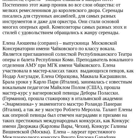
Постепенно этот жанр проник во все слои общества: от
мелких ремесленников до королевского двора. Серенады
писались для струнных ансамблей, для самых разных
инструментов и даже для оркестра. Они стали основой
многих оперных арий. Композиторы самых разных эпох и
стилей с удовольствием обращались к жанру серенады.
Елена Аюшеева (сопрано) – выпускница Московской
Консерватории имени Чайковского по классу вокала.
Является приглашенной солисткой Республиканского Театра
оперы и балета Республики Коми. Преподаватель вокального
отделения АМУ при МГК имени Чайковского. Елена
участвовала в мастер-классах таких выдающихся певцов, как
Нодар Ангуладзе, Елена Образцова, Маквала Касрашвили.
Брала уроки у Карло Пари (Италия), занималась с известным
вокальным педагогом Майклом Полом (США), прошла
мастер-курс у вагнеровской певицы Деборы Поласски.
(Германия), прошла стажировку в итальянской академии
«Энармоника» у знаменитого маэстро Роландо Панераи
(Италия), а так же у маэстро Роблето Меролла. Талант Елены
как оперной певицы был отмечен наградами и призами на
таких престижных международных конкурсах, как Конкурс
имени Дворжака (Карловы Вары, Чехия), Конкурс Галины
Вишневской (Москва). Елена – лауреат престижного
Международного конкурса Ренато Брузона Ganadores