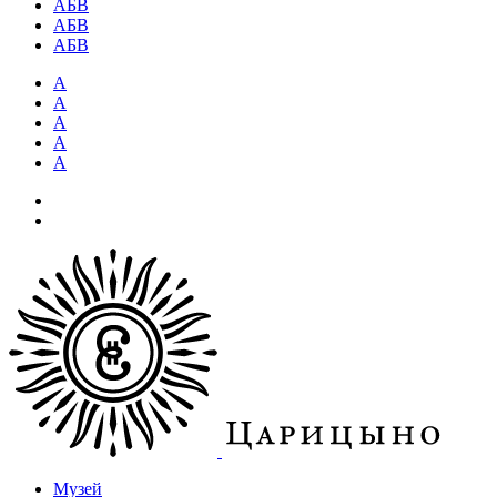
АБВ
АБВ
АБВ
А
А
А
А
А
Музей