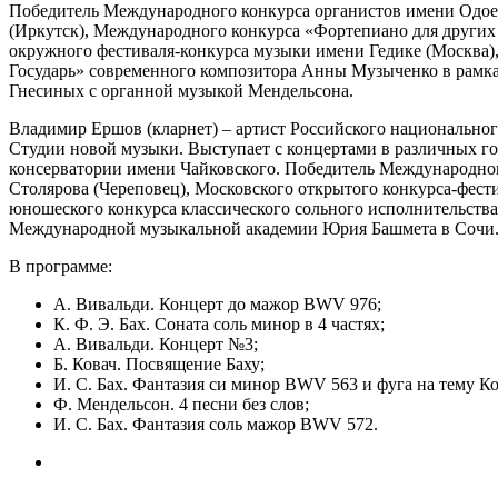
Победитель Международного конкурса органистов имени Одоевс
(Иркутск), Международного конкурса «Фортепиано для других
окружного фестиваля-конкурса музыки имени Гедике (Москва
Государь» современного композитора Анны Музыченко в рамк
Гнесиных с органной музыкой Мендельсона.
Владимир Ершов (кларнет) – артист Российского национально
Студии новой музыки. Выступает с концертами в различных г
консерватории имени Чайковского. Победитель Международного
Столярова (Череповец), Московского открытого конкурса-фес
юношеского конкурса классического сольного исполнительства
Международной музыкальной академии Юрия Башмета в Сочи
В программе:
А. Вивальди. Концерт до мажор BWV 976;
К. Ф. Э. Бах. Соната соль минор в 4 частях;
А. Вивальди. Концерт №3;
Б. Ковач. Посвящение Баху;
И. С. Бах. Фантазия си минор BWV 563 и фуга на тему 
Ф. Мендельсон. 4 песни без слов;
И. С. Бах. Фантазия соль мажор BWV 572.