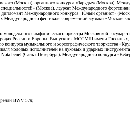
кого (Москва), органного конкурса «Зарядье» (Москва), Между
 специальностей» (Москва), лауреат Международного фортепиан
), дипломант Международного конкурса «Юный органист» (Моск
ах Международного фестиваля современной музыки «Московска
го молодежного симфонического оркестра Московской государст
ородах России и Европы. Выпускник МССМШ имени Гнесиных, ст
 конкурса музыкального и хореографического творчества «Круж
тиваля молодых исполнителей на духовых и ударных инструмент
 Nota bene! (Санкт-Петербург), Международного конкурса «Вебе
.
Корелли BWV 579;