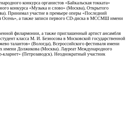
народного конкурса органистов «Байкальская токката»
ного конкурса «Музыка и слово» (Москва), Открытого
ва). Принимал участие в премьере оперы «Последний
я Осень», а также записи первого CD-диска в МССМШ имени
венной филармонии, а также приглашенный артист ансамбля
удент класса М. И. Безносова в Московской государственной
ево талантов» (Вологда), Всероссийского фестиваля имени
ах имени Должикова (Москва). Лауреат Международного
р-кларнет» (Петрозаводск). Неоднократный участник