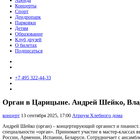
Аренда
Концерты
Спорт
Дендропарк
Парковки
Детям
Образование
Клуб друзей
О билетах
Подписаться
+7 495 322-44-33
Орган в Царицыне. Андрей Шейко, Вл
концерт
13 сентября 2025, 17:00
Атриум Хлебного дома
Андрей Шейко (орган) – концертирующий органист и пианис
специальности «орган». Принимает участие в мастер-классах
России, Армении, Испании, Беларуси. Сотрудничает с ансамбле