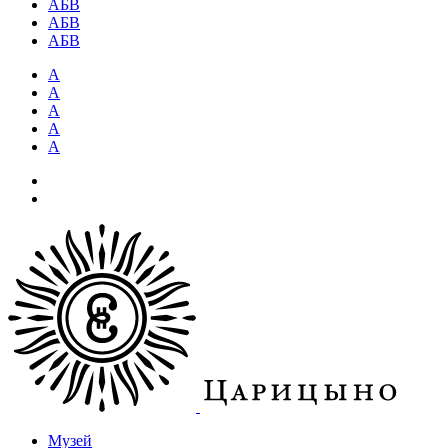
АБВ
АБВ
АБВ
А
А
А
А
А
Музей