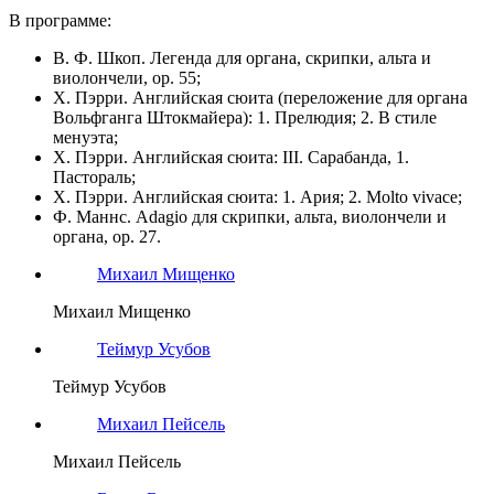
В программе:
В. Ф. Шкоп. Легенда для органа, скрипки, альта и
виолончели, ор. 55;
Х. Пэрри. Английская сюита (переложение для органа
Вольфганга Штокмайера): 1. Прелюдия; 2. В стиле
менуэта;
Х. Пэрри. Английская сюита: III. Сарабанда, 1.
Пастораль;
Х. Пэрри. Английская сюита: 1. Ария; 2. Molto vivace;
Ф. Маннс. Adagio для скрипки, альта, виолончели и
органа, ор. 27.
Михаил Мищенко
Михаил Мищенко
Теймур Усубов
Теймур Усубов
Михаил Пейсель
Михаил Пейсель