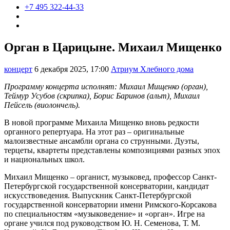
+7 495 322-44-33
Орган в Царицыне. Михаил Мищенко
концерт
6 декабря 2025, 17:00
Атриум Хлебного дома
Программу концерта исполнят: Михаил Мищенко (орган),
Теймур Усубов (скрипка), Борис Баринов (альт), Михаил
Пейсель (виолончель).
В новой программе Михаила Мищенко вновь редкости
органного репертуара. На этот раз – оригинальные
малоизвестные ансамбли органа со струнными. Дуэты,
терцеты, квартеты представлены композициями разных эпох
и национальных школ.
Михаил Мищенко – органист, музыковед, профессор Санкт-
Петербургской государственной консерватории, кандидат
искусствоведения. Выпускник Санкт-Петербургской
государственной консерватории имени Римского-Корсакова
по специальностям «музыковедение» и «орган». Игре на
органе учился под руководством Ю. Н. Семенова, Т. М.