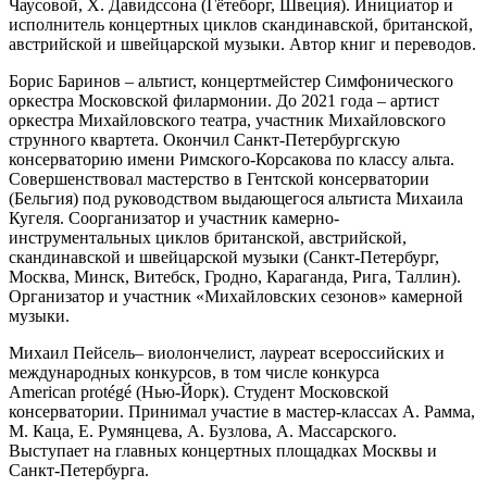
Чаусовой, Х. Давидссона (Гётеборг, Швеция). Инициатор и
исполнитель концертных циклов скандинавской, британской,
австрийской и швейцарской музыки. Автор книг и переводов.
Борис Баринов – альтист, концертмейстер Симфонического
оркестра Московской филармонии. До 2021 года – артист
оркестра Михайловского театра, участник Михайловского
струнного квартета. Окончил Санкт-Петербургскую
консерваторию имени Римского-Корсакова по классу альта.
Совершенствовал мастерство в Гентской консерватории
(Бельгия) под руководством выдающегося альтиста Михаила
Кугеля. Соорганизатор и участник камерно-
инструментальных циклов британской, австрийской,
скандинавской и швейцарской музыки (Санкт-Петербург,
Москва, Минск, Витебск, Гродно, Караганда, Рига, Таллин).
Организатор и участник «Михайловских сезонов» камерной
музыки.
Михаил Пейсель– виолончелист, лауреат всероссийских и
международных конкурсов, в том числе конкурса
American
prot
é
g
é (Нью-Йорк). Студент Московской
консерватории. Принимал участие в мастер-классах А. Рамма,
М. Каца, Е. Румянцева, А. Бузлова, А. Массарского.
Выступает на главных концертных площадках Москвы и
Санкт-Петербурга.