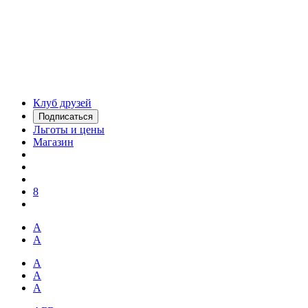
Клуб друзей
Подписаться
Льготы и цены
Магазин
8
А
А
А
А
А