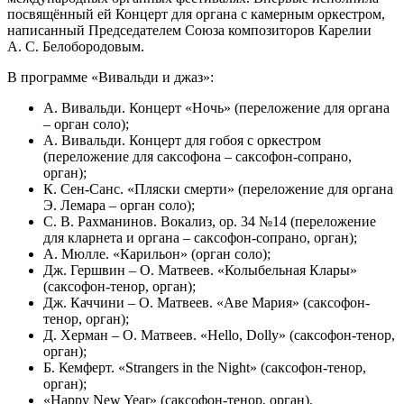
посвящённый ей Концерт для органа с камерным оркестром,
написанный Председателем Союза композиторов Карелии
А. С. Белобородовым.
В программе «Вивальди и джаз»:
А. Вивальди. Концерт «Ночь» (переложение для органа
– орган соло);
А. Вивальди. Концерт для гобоя с оркестром
(переложение для саксофона – саксофон-сопрано,
орган);
К. Сен-Санс. «Пляски смерти» (переложение для органа
Э. Лемара – орган соло);
С. В. Рахманинов. Вокализ, ор. 34 №14 (переложение
для кларнета и органа – саксофон-сопрано, орган);
А. Мюлле. «Карильон» (орган соло);
Дж. Гершвин – О. Матвеев. «Колыбельная Клары»
(саксофон-тенор, орган);
Дж. Каччини – О. Матвеев. «Аве Мария» (саксофон-
тенор, орган);
Д. Херман – О. Матвеев. «Hello, Dolly» (саксофон-тенор,
орган);
Б. Кемферт. «Strangers in the Night» (саксофон-тенор,
орган);
«Happy New Year» (саксофон-тенор, орган).