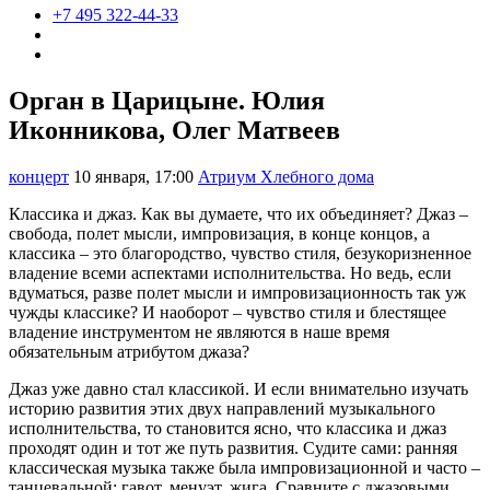
+7 495 322-44-33
Орган в Царицыне. Юлия
Иконникова, Олег Матвеев
концерт
10 января, 17:00
Атриум Хлебного дома
Классика и джаз. Как вы думаете, что их объединяет? Джаз –
свобода, полет мысли, импровизация, в конце концов, а
классика – это благородство, чувство стиля, безукоризненное
владение всеми аспектами исполнительства. Но ведь, если
вдуматься, разве полет мысли и импровизационность так уж
чужды классике? И наоборот – чувство стиля и блестящее
владение инструментом не являются в наше время
обязательным атрибутом джаза?
Джаз уже давно стал классикой. И если внимательно изучать
историю развития этих двух направлений музыкального
исполнительства, то становится ясно, что классика и джаз
проходят один и тот же путь развития. Судите сами: ранняя
классическая музыка также была импровизационной и часто –
танцевальной: гавот, менуэт, жига. Сравните с джазовыми