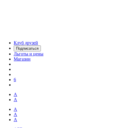
Клуб друзей
Подписаться
Льготы и цены
Магазин
6
А
А
А
А
А