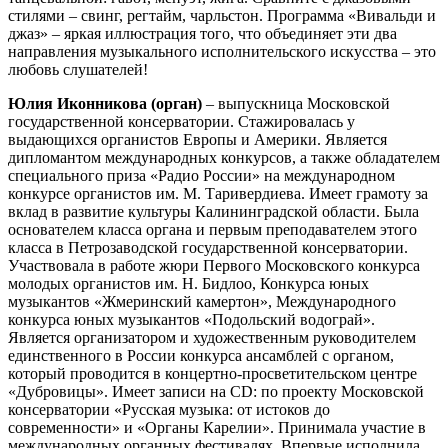
стилями – свинг, регтайм, чарльстон. Программа «Вивальди и
джаз» – яркая иллюстрация того, что объединяет эти два
направления музыкального исполнительского искусства – это
любовь слушателей!
Юлия Иконникова (орган)
– выпускница Московской
государственной консерватории. Стажировалась у
выдающихся органистов Европы и Америки. Является
дипломантом международных конкурсов, а также обладателем
специального приза «Радио России» на международном
конкурсе органистов им. М. Таривердиева. Имеет грамоту за
вклад в развитие культуры Калининградской области. Была
основателем класса органа и первым преподавателем этого
класса в Петрозаводской государственной консерватории.
Участвовала в работе жюри Первого Московского конкурса
молодых органистов им. Н. Бидлоо, Конкурса юных
музыкантов «Жмеринский камертон», Международного
конкурса юных музыкантов «Подольский водограй».
Является организатором и художественным руководителем
единственного в России конкурса ансамблей с органом,
который проводится в концертно-просветительском центре
«Дубровицы». Имеет записи на CD: по проекту Московской
консерватории «Русская музыка: от истоков до
современности» и «Органы Карелии». Принимала участие в
международных органных фестивалях. Впервые исполнила