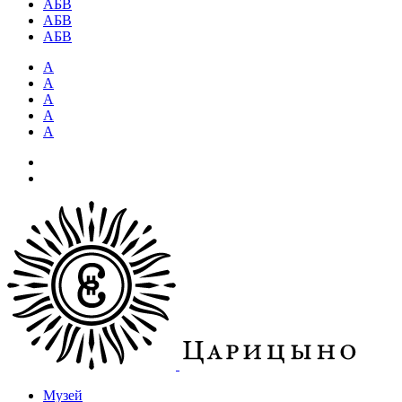
АБВ
АБВ
АБВ
А
А
А
А
А
Музей