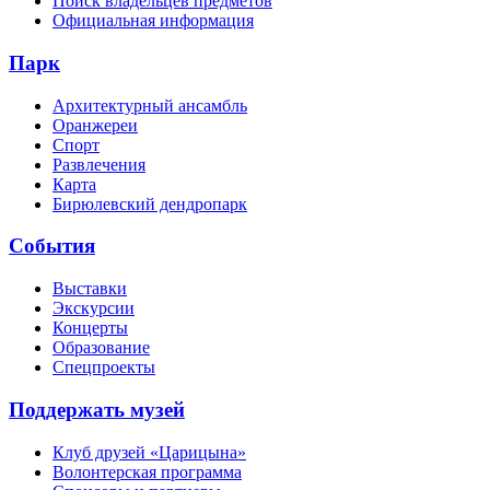
Поиск владельцев предметов
Официальная информация
Парк
Архитектурный ансамбль
Оранжереи
Спорт
Развлечения
Карта
Бирюлевский дендропарк
События
Выставки
Экскурсии
Концерты
Образование
Спецпроекты
Поддержать музей
Клуб друзей «Царицына»
Волонтерская программа