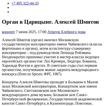
+7 495 322-44-33
Орган в Царицыне. Алексей Шмитов
концерт
7 июня 2025, 17:00
Атриум Хлебного дома
Алексей Шмитов (орган) окончил Московскую
государственную консерваторию имени Чайковского (классы
фортепиано и органа), затем ассистентуру-стажировку
консерватории – под руководством Леонида Ройзмана.
Неоднократно принимал участие в мастер-классах ведущих
европейских органистов: Лео Кремера, Людгера Ломанна,
Харальда Фогеля и других. В советские годы стал первым
органистом, получившим звание лауреата международного
конкурса (Dom zu Speyer, ФРГ, 1987).
Концерты Алексея Шмитова проходят в Большом и Малом
залах Московской консерватории, Концертном зале имени
Чайковского, Светлановском зале Московского
международного дома музыки, Большом зале Санкт-
Петербургской филармонии, Государственной академической
капелле Санкт-Петербурга, в Калининграде, Поволжье,