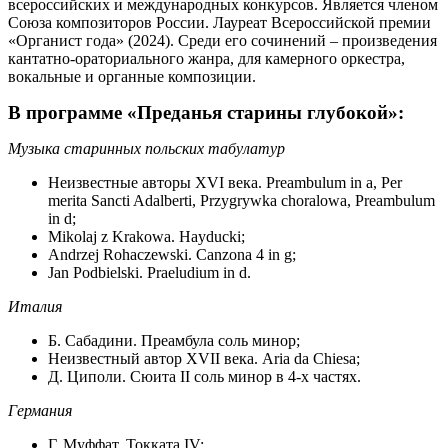
всероссийских и международных конкурсов. Является членом
Союза композиторов России. Лауреат Всероссийской премии
«Органист года» (2024). Среди его сочинений – произведения
кантатно-ораториального жанра, для камерного оркестра,
вокальные и органные композиции.
В программе «Преданья старины глубокой»:
Музыка старинных польских табулатур
Неизвестные авторы XVI века. Preambulum in a, Per
merita Sancti Adalberti, Przygrywka choralowa, Preambulum
in d;
Mikolaj z Krakowa. Hayducki;
Andrzej Rohaczewski. Canzona 4 in g;
Jan Podbielski. Praeludium in d.
Италия
Б. Сабадини. Преамбула соль минор;
Неизвестный автор XVII века. Aria da Chiesa;
Д. Циполи. Cюита II соль минор в 4-х частях.
Германия
Г. Муффат. Токката IV;