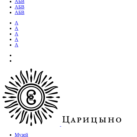
АБВ
АБВ
АБВ
А
А
А
А
А
Музей