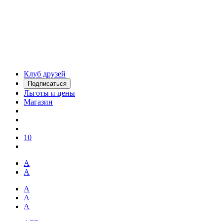
Клуб друзей
Подписаться
Льготы и цены
Магазин
10
А
А
А
А
А