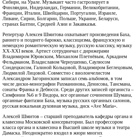
Сибири, на Урале. Музыкант часто гастролирует в
Финляндии, Нидерландах, Германии, Великобритании,
Франции, Италии, Швейцарии, Португалии, Израиле,
Ливане, Сирии, Болгарии, Польше, Украине, Беларуси,
странах Балтии, Средней Азии и Закавказья.
Репертуар Алексея Шмитова охватывает произведения Баха,
раннего и позднего барокко, классицизма, французскую и
немецкую романтическую музыку, русскую классику, музыку
XX-XXI веков. Артист сотрудничал с дирижерами
Владимиром Юровским, Михаилом Плетнёвым, Аркадием
Фельдманом, Владиславом Чернушенко, Саулюсом
Сондецкисом, Галиной Кольцовой, Владимиром Беглецовым,
Людмилой Лицовой. Совместно с виолончелистом
Александром Загоринским записал семь альбомов, в том
числе диски-монографии Рахманинова, Денисова, Тансмана,
сонаты Франка и Дебюсси. Среди других записей органиста –
Симфонии №6 и 9 Видора, все органные сочинения Шумана,
органные фантазии Баха, музыка русских органных салонов,
русская вокальная духовная музыка, диск «Ave Maria».
Алексей Шмитов – старший преподаватель кафедры органа и
клавесина Московской консерватории. Был профессором
класса органа и клавесина в Высшей школе музыки и театра
Дамаска. Неоднократно входил в жюри многих