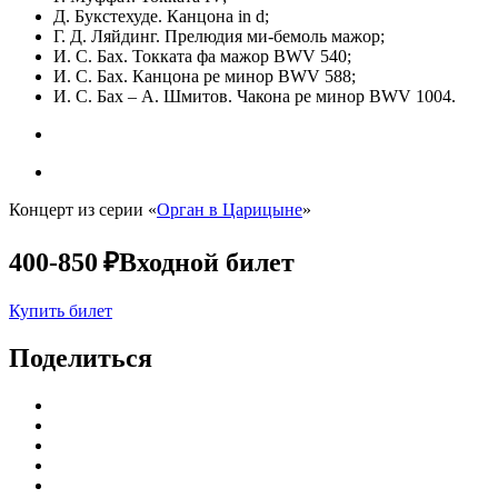
Д. Букстехуде. Канцона in d;
Г. Д. Ляйдинг. Прелюдия ми-бемоль мажор;
И. С. Бах. Токката фа мажор BWV 540;
И. С. Бах. Канцона ре минор BWV 588;
И. С. Бах – А. Шмитов. Чакона ре минор BWV 1004.
Концерт из серии «
Орган в Царицыне
»
400-850 ₽
Входной билет
Купить билет
Поделиться