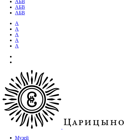
АБВ
АБВ
АБВ
А
А
А
А
А
Музей