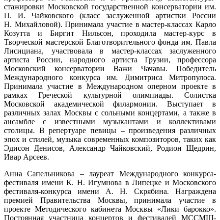
стажировки Московской государственной консерватории им.
П. И. Чайковского (класс заслуженной артистки России
Н. Михайловой). Принимала участие в мастер-классах Карло
Козутта и Биргит Нильсон, проходила мастер-курс в
Творческой мастерской Благотворительного фонда им. Павла
Лисициана, участвовала в мастер-классах заслуженного
артиста России, народного артиста Грузии, профессора
Московский консерватории Важи Чачавы. Победитель
Международного конкурса им. Димитриса Митропулоса.
Принимала участие в Международном оперном проекте в
рамках Греческой культурной олимпиады. Солистка
Московской академической филармонии. Выступает в
различных залах Москвы с сольными концертами, а также в
ансамбле с известными музыкантами и коллективами
столицы. В репертуаре певицы – произведения различных
эпох и стилей, музыка современных композиторов, таких как
Эдисон Денисов, Александр Чайковский, Родион Щедрин,
Ивар Арсеев.
Анна Сапельникова – лауреат Международного конкурса-
фестиваля имени К. Н. Игумнова в Липецке и Московского
фестиваля-конкурса имени А. Н. Скрябина. Награждена
премией Правительства Москвы, принимала участие в
проекте Методического кабинета Москвы «Лики барокко».
Постоянная участница концертов и фестивалей МССМШ-