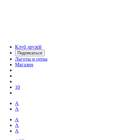
Клуб друзей
Подписаться
Льготы и цены
Магазин
10
А
А
А
А
А