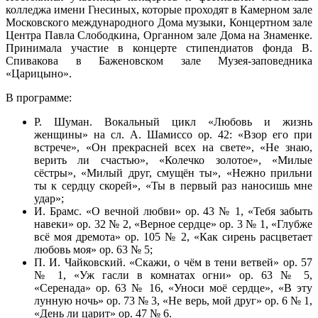
колледжа имени Гнесиных, которые проходят в Камерном зале
Московского международного Дома музыки, Концертном зале
Центра Павла Слободкина, Органном зале Дома на Знаменке.
Принимала участие в концерте стипендиатов фонда В.
Спивакова в Баженовском зале Музея-заповедника
«Царицыно».
В программе:
Р. Шуман. Вокальный цикл «Любовь и жизнь
женщины» на сл. А. Шамиссо ор. 42: «Взор его при
встрече», «Он прекрасней всех на свете», «Не знаю,
верить ли счастью», «Колечко золотое», «Милые
сёстры», «Милый друг, смущён ты», «Нежно прильни
ты к сердцу скорей», «Ты в первый раз наносишь мне
удар»;
И. Брамс. «О вечной любви» ор. 43 № 1, «Тебя забыть
навеки» ор. 32 № 2, «Верное сердце» ор. 3 № 1, «Глубже
всё моя дремота» ор. 105 № 2, «Как сирень расцветает
любовь моя» ор. 63 № 5;
П. И. Чайковский. «Скажи, о чём в тени ветвей» ор. 57
№ 1, «Уж гасли в комнатах огни» ор. 63 № 5,
«Серенада» ор. 63 № 16, «Уноси моё сердце», «В эту
лунную ночь» ор. 73 № 3, «Не верь, мой друг» ор. 6 № 1,
«День ли царит» ор. 47 № 6.