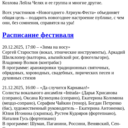
Козлова Лейла Челях и ее группа и многие другие.
Всех участников «Новогоднего Атриум-Феста» объединяет
общая цель – подарить новогоднее настроение публике, с чем
они, без сомнения, справятся на ура!
Расписание фестиваля
20.12.2025, 17:00 – «Зима на носу»
Сергей Старостин (вокал, этнические инструменты), Аркадий
Шилклопер (валторна, альпийский рог, флюгельгорн),
Владимир Волков (контрабас)
В программе: аранжировки традиционных святочных,
обрядовых, хороводных, свадебных, лирических песен и
духовных стихов
21.12.2025, 16:00 – «Да случится Карнавал!»
Солисты вокального ансамбля «Intrada» (Дарья Хрисанова
(сопрано), Оксана Кузнецова (сопрано), Екатерина Коломина
(меццо-сопрано), Серафим Чайкин (тенор), Богдан Петренко
(бас), художественный руководитель – Екатерина Антоненко),
Юлия Игонина (скрипка), Рустем Кудояров (фортепиано),
Наталия Гусь (фортепиано)
В программе: Шуман, Паганини, Россини, Венявский, Сен-