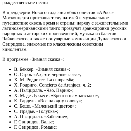
рождественские песни
В преддверии Нового года ансамбль солистов «АРосс»
Москонцерта приглашает слушателей в музыкальное
путешествие сквозь время и страны: наряду с зажигательными
латиноамериканскими танго прозвучат аранжировки русских
народных и авторских произведений, музыка из балетов
Чайковского, а также популярные композиции Дунаевского и
Свиридова, знакомые по классическим советским
кинолентам.
В программе «Зимняя сказка»:
В. Беккер. «Зимняя сказка»;
О. Строк «Ах, эти черные глаза»;
Х. М. Родригес. La cumparsita;
Х. Родриго. Concierto de Aranjuez, ч. 2;
А. Пьяццолла. «Чао, Париж»;
Х. М. де Лукьеси. «Брызги шампанского»;
К. Гардель. «Все на одну голову»;
С. Беше. «Маленький цветок»;
С. Ирадье. «Голубка»;
А. Пьяццолла. «Забвение»;
Г. Свиридов. Вальс;
Г. Свиридов. Романс;