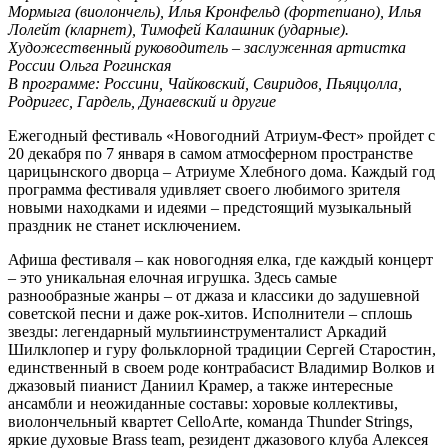
Мормыга (виолончель), Илья Кронфельд (фортепиано), Илья
Лолейт (кларнет), Тимофей Калашник (ударные).
Художественный руководитель – заслуженная артистка
России Ольга Рогинская
В программе: Россини, Чайковский, Свиридов, Пьяццолла,
Родригес, Гардель, Дунаевский и другие
Ежегодный фестиваль «Новогодний Атриум-Фест» пройдет с
20 декабря по 7 января в самом атмосферном пространстве
царицынского дворца – Атриуме Хлебного дома. Каждый год
программа фестиваля удивляет своего любимого зрителя
новыми находками и идеями – предстоящий музыкальный
праздник не станет исключением.
Афиша фестиваля – как новогодняя елка, где каждый концерт
– это уникальная елочная игрушка. Здесь самые
разнообразные жанры – от джаза и классики до задушевной
советской песни и даже рок-хитов. Исполнители – сплошь
звезды: легендарный мультиинструменталист Аркадий
Шилклопер и гуру фольклорной традиции Сергей Старостин,
единственный в своем роде контрабасист Владимир Волков и
джазовый пианист Даниил Крамер, а также интересные
ансамбли и неожиданные составы: хоровые коллективы,
виолончельный квартет CelloArte, команда Thunder Strings,
яркие духовые Brass team, резидент джазового клуба Алексея