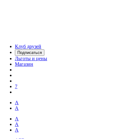
Клуб друзей
Подписаться
Льготы и цены
Магазин
7
А
А
А
А
А