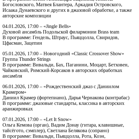
Богословского, Матвея Блантера, Аркадия Островского,
Исаака Дунаевского и других в джазовой обработке, а также
авторские композиции
04.01.2026, 17:00 – «Jingle Bells»
Духовой ансамбль Подольской филармонии Brass team
В программе: Гендель, Штраус, Пьяццолла, Свиридов,
Цфасман, Зацепин
05.01.2026, 17:00 – Новогодний «Classic Crossover Show»
Группа Thunder Strings
В программе: Вивальди, Бах, Паганини, Моцарт, Бетховен,
Чайковский, Римский-Корсаков в авторских обработках
ансамбля
06.01.2026, 17:00 – «Рождественский джаз с Даниилом
Крамером»
Даниил Крамер (фортепиано), Дарья Чернакова (контрабас)
В программе: джазовые стандарты, классика в авторских
аранжировках
07.01.2026, 17:00 – «Let It Snow»
Ольга Кемова (орган), Вадим Донау (гитара, клавишные,
тайсёгото, сэмплер), Светлана Белякова (сопрано)
В программе: Вивальди, Пьяццолла, Рота, Коэн,