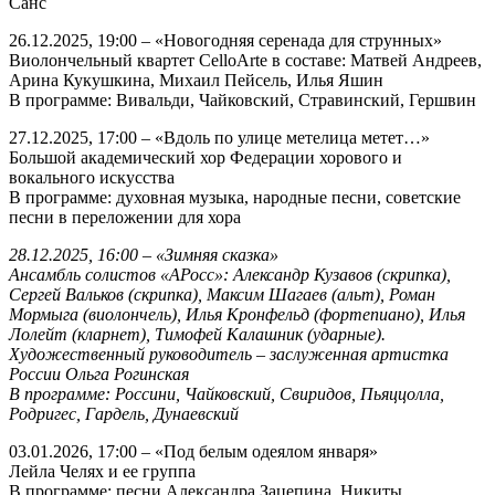
Санс
26.12.2025, 19:00 – «Новогодняя серенада для струнных»
Виолончельный квартет CelloArte в составе: Матвей Андреев,
Арина Кукушкина, Михаил Пейсель, Илья Яшин
В программе: Вивальди, Чайковский, Стравинский, Гершвин
27.12.2025, 17:00 – «Вдоль по улице метелица метет…»
Большой академический хор Федерации хорового и
вокального искусства
В программе: духовная музыка, народные песни, советские
песни в переложении для хора
28.12.2025, 16:00 – «Зимняя сказка»
Ансамбль солистов «АРосс»: Александр Кузавов (скрипка),
Сергей Вальков (скрипка), Максим Шагаев (альт), Роман
Мормыга (виолончель), Илья Кронфельд (фортепиано), Илья
Лолейт (кларнет), Тимофей Калашник (ударные).
Художественный руководитель – заслуженная артистка
России Ольга Рогинская
В программе: Россини, Чайковский, Свиридов, Пьяццолла,
Родригес, Гардель, Дунаевский
03.01.2026, 17:00 – «Под белым одеялом января»
Лейла Челях и ее группа
В программе: песни Александра Зацепина, Никиты