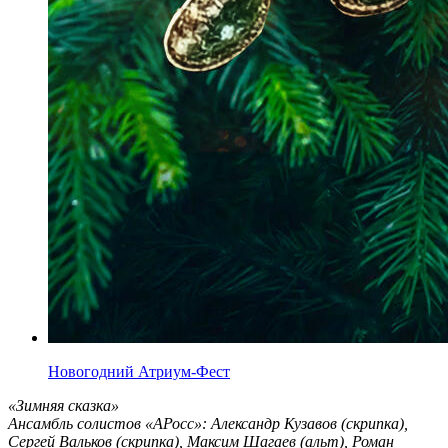
Новогодний Атриум-Фест
«Зимняя сказка»
Ансамбль солистов «АРосс»: Александр Кузавов (скрипка),
Сергей Вальков (скрипка), Максим Шагаев (альт), Роман