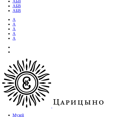
АБВ
АБВ
АБВ
А
А
А
А
А
Музей