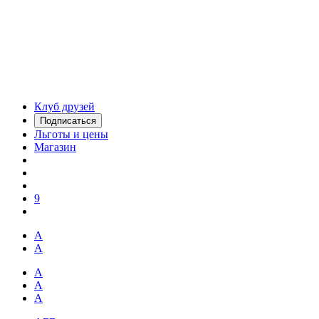
Клуб друзей
Подписаться
Льготы и цены
Магазин
9
А
А
А
А
А