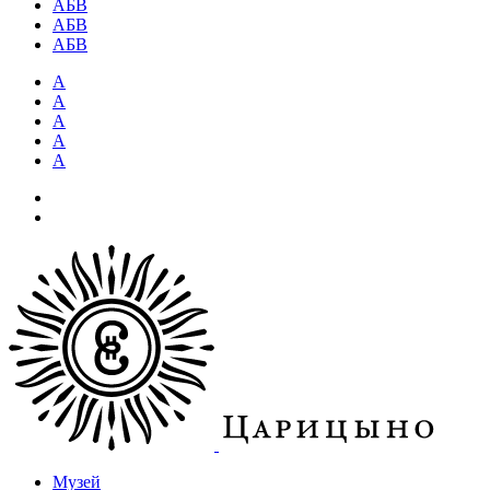
АБВ
АБВ
АБВ
А
А
А
А
А
Музей