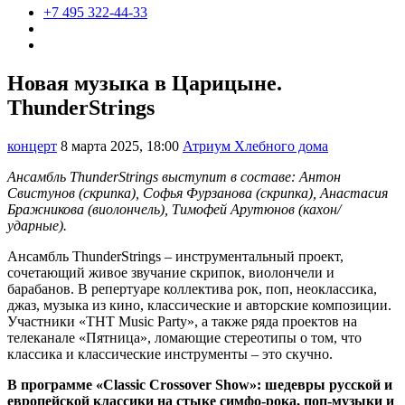
+7 495 322-44-33
Новая музыка в Царицыне.
ThunderStrings
концерт
8 марта 2025, 18:00
Атриум Хлебного дома
Ансамбль ThunderStrings выступит в составе: Антон
Свистунов (скрипка), Софья Фурзанова (скрипка), Анастасия
Бражникова (виолончель), Тимофей Арутюнов (кахон/
ударные).
Ансамбль ThunderStrings – инструментальный проект,
сочетающий живое звучание скрипок, виолончели и
барабанов. В репертуаре коллектива рок, поп, неоклассика,
джаз, музыка из кино, классические и авторские композиции.
Участники «ТНТ Music Party», а также ряда проектов на
телеканале «Пятница», ломающие стереотипы о том, что
классика и классические инструменты – это скучно.
В программе «Classic Crossover Show»: шедевры русской и
европейской классики на стыке симфо-рока, поп-музыки и