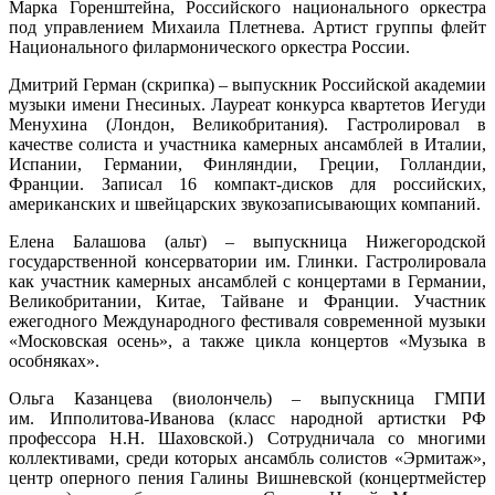
Марка Горенштейна, Российского национального оркестра
под управлением Михаила Плетнева. Артист группы флейт
Национального филармонического оркестра России.
Дмитрий Герман (скрипка) – выпускник Российской академии
музыки имени Гнесиных. Лауреат конкурса квартетов Иегуди
Менухина (Лондон, Великобритания). Гастролировал в
качестве солиста и участника камерных ансамблей в Италии,
Испании, Германии, Финляндии, Греции, Голландии,
Франции. Записал 16 компакт-дисков для российских,
американских и швейцарских звукозаписывающих компаний.
Елена Балашова (альт) – выпускница Нижегородской
государственной консерватории им. Глинки. Гастролировала
как участник камерных ансамблей с концертами в Германии,
Великобритании, Китае, Тайване и Франции. Участник
ежегодного Международного фестиваля современной музыки
«Московская осень», а также цикла концертов «Музыка в
особняках».
Ольга Казанцева (виолончель) – выпускница ГМПИ
им. Ипполитова-Иванова (класс народной артистки РФ
профессора Н.Н. Шаховской.) Сотрудничала со многими
коллективами, среди которых ансамбль солистов «Эрмитаж»,
центр оперного пения Галины Вишневской (концертмейстер