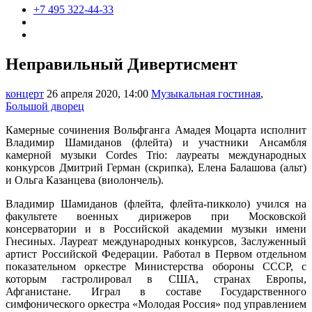
+7 495 322-44-33
Неправильный Дивертисмент
концерт
26 апреля 2020, 14:00
Музыкальная гостиная
,
Большой дворец
Камерные сочинения Вольфганга Амадея Моцарта исполнит
Владимир Шамиданов (флейта) и участники Ансамбля
камерной музыки Cordes Trio: лауреаты международных
конкурсов Дмитрий Герман (скрипка), Елена Балашова (альт)
и Ольга Казанцева (виолончель).
Владимир Шамиданов (флейта, флейта-пикколо) учился на
факультете военных дирижеров при Московской
консерватории и в Российской академии музыки имени
Гнесиных. Лауреат международных конкурсов, Заслуженный
артист Российской Федерации. Работал в Первом отдельном
показательном оркестре Министерства обороны СССР, с
которым гастролировал в США, странах Европы,
Афганистане. Играл в составе Государственного
симфонического оркестра «Молодая Россия» под управлением