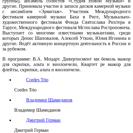
группы), ансамбль солистов «Студия Новой Музыки» и
другие. Принимала участие в записи дисков камерной музыки
с ансамблем «Эрмитаж». Участник Международного
фестиваля камерной музыки Баха в Риге, Музыкально-
художественного фестиваля Фонда Святослава Рихтера в
Тарусе, Международного фестиваля Мстислава Ростроповича.
Выступает со многими известными музыкантами, среди
которых Денис Шаповалов, Алексей Уткин, Юлия Игонина и
другие. Ведёт активную концертную деятельность в России и
за рубежом.
В программе: В.А. Моцарт. Дивертисмент ми бемоль мажор
для скрипки, альта и виолончели, Квартет ре мажор для
флейты, скрипки, альта и виолончели.
Cordes Trio
Cordes Trio
Владимир Шамиданов
Владимир Шамиданов
Дмитрий Герман
Дмитрий Герман