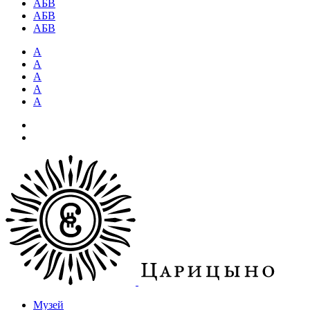
АБВ
АБВ
АБВ
А
А
А
А
А
Музей