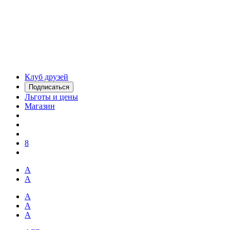
Клуб друзей
Подписаться
Льготы и цены
Магазин
8
А
А
А
А
А