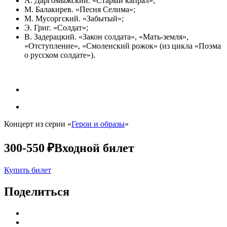
А. Даргомыжский. «Старый капрал»;
М. Балакирев. «Песня Селима»;
М. Мусоргский. «Забытый»;
Э. Григ. «Солдат»;
В. Задерацкий. «Закон солдата», «Мать-земля»,
«Отступление», «Смоленский рожок» (из цикла «Поэма
о русском солдате»).
Концерт из серии «
Герои и образы
»
300-550 ₽
Входной билет
Купить билет
Поделиться