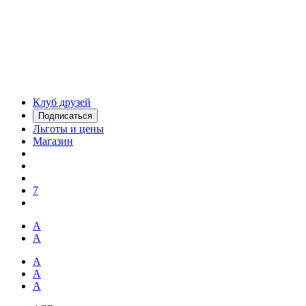
Клуб друзей
Подписаться
Льготы и цены
Магазин
7
А
А
А
А
А