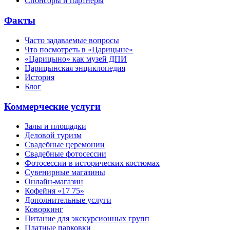
Спонсоры и партнеры
Факты
Часто задаваемые вопросы
Что посмотреть в «Царицыне»
«Царицыно» как музей ДПИ
Царицынская энциклопедия
История
Блог
Коммерческие услуги
Залы и площадки
Деловой туризм
Свадебные церемонии
Свадебные фотосессии
Фотосессии в исторических костюмах
Сувенирные магазины
Онлайн-магазин
Кофейня «17 75»
Дополнительные услуги
Коворкинг
Питание для экскурсионных групп
Платные парковки