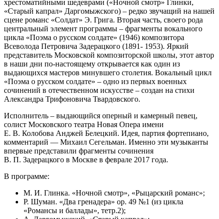
хрестоматийными шедеврами («Ночной смотр» Глинки,
«Старый капрал» Даргомыжского) – редко звучащий на нашей
сцене романс «Солдат» Э. Грига. Вторая часть, своего рода
центральный элемент программы – фрагменты вокального
цикла «Поэма о русском солдате» (1946) композитора
Всеволода Петровича Задерацкого (1891- 1953). Яркий
представитель Московской композиторской школы, этот автор
в наши дни по-настоящему открывается как один из
выдающихся мастеров минувшего столетия. Вокальный цикл
«Поэма о русском солдате» – одно из первых военных
сочинений в отечественном искусстве – создан на стихи
Александра Трифоновича Твардовского.
Исполнитель – выдающийся оперный и камерный певец,
солист Московского театра Новая Опера имени
Е. В. Колобова Анджей Белецкий. Идея, партия фортепиано,
комментарий — Михаил Сегельман. Именно эти музыканты
впервые представили фрагменты сочинения
В. П. Задерацкого в Москве в феврале 2017 года.
В программе:
М. И. Глинка. «Ночной смотр», «Рыцарский романс»;
Р. Шуман. «Два гренадера» ор. 49 №1 (из цикла
«Романсы и баллады», тетр.2);