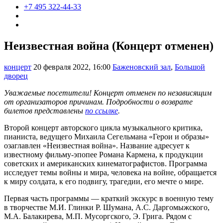
+7 495 322-44-33
Неизвестная война (Концерт отменен)
концерт
20 февраля 2022, 16:00
Баженовский зал
,
Большой
дворец
Уважаемые посетители! Концерт отменен по независящим
от организаторов причинам. Подробности о возврате
билетов представлены
по ссылке
.
Второй концерт авторского цикла музыкального критика,
пианиста, ведущего Михаила Сегельмана «Герои и образы»
озаглавлен «Неизвестная война». Название адресует к
известному фильму-эпопее Романа Кармена, к продукции
советских и американских кинематографистов. Программа
исследует темы войны и мира, человека на войне, обращается
к миру солдата, к его подвигу, трагедии, его мечте о мире.
Первая часть программы — краткий экскурс в военную тему
в творчестве М.И. Глинки Р. Шумана, А.С. Даргомыжского,
М.А. Балакирева, М.П. Мусоргского, Э. Грига. Рядом с