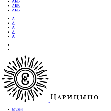
АБВ
АБВ
АБВ
А
А
А
А
А
Музей