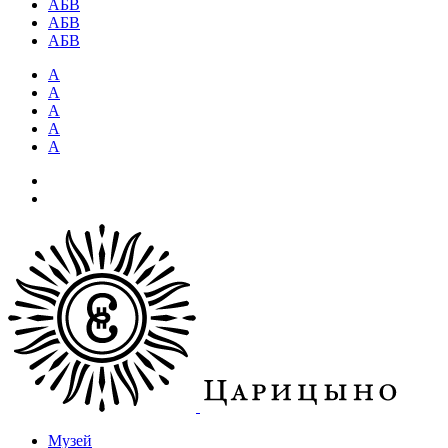
АБВ
АБВ
АБВ
А
А
А
А
А
Музей