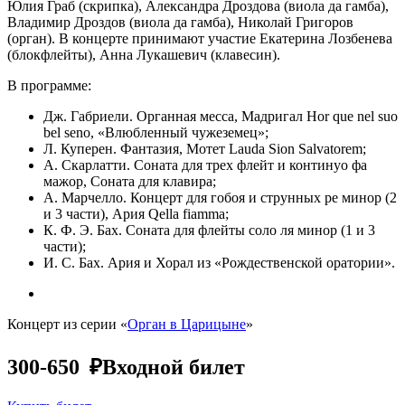
Юлия Граб (скрипка), Александра Дроздова (виола да гамба),
Владимир Дроздов (виола да гамба), Николай Григоров
(орган). В концерте принимают участие Екатерина Лозбенева
(блокфлейты), Анна Лукашевич (клавесин).
В программе:
Дж. Габриели. Органная месса, Мадригал Hor que nel suo
bel seno, «Влюбленный чужеземец»;
Л. Куперен. Фантазия, Мотет Lauda Sion Salvatorem;
А. Скарлатти. Соната для трех флейт и континуо фа
мажор, Соната для клавира;
А. Марчелло. Концерт для гобоя и струнных ре минор (2
и 3 части), Ария Qella fiamma;
К. Ф. Э. Бах. Соната для флейты соло ля минор (1 и 3
части);
И. С. Бах. Ария и Хорал из «Рождественской оратории».
Концерт из серии «
Орган в Царицыне
»
300-650 ₽
Входной билет