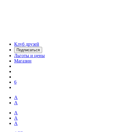
Клуб друзей
Подписаться
Льготы и цены
Магазин
6
А
А
А
А
А