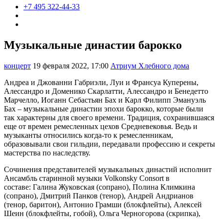
+7 495 322-44-33
Музыкальные династии барокко
концерт
19 февраля 2022, 17:00
Атриум Хлебного дома
Андреа и Джованни Габриэли, Луи и Франсуа Куперены,
Алессандро и Доменико Скарлатти, Алессандро и Бенедетто
Марчелло, Иоганн Себастьян Бах и Карл Филипп Эмануэль
Бах – музыкальные династии эпохи барокко, которые были
так характерны для своего времени. Традиция, сохранившаяся
еще от времен ремесленных цехов Средневековья. Ведь и
музыканты относились когда-то к ремесленникам,
образовывали свои гильдии, передавали профессию и секреты
мастерства по наследству.
Сочинения представителей музыкальных династий исполнит
Ансамбль старинной музыки Volkonsky Consort в
составе: Галина Жуковская (сопрано), Полина Климкина
(сопрано), Дмитрий Панков (тенор), Андрей Андрианов
(тенор, баритон), Антонио Грамши (блокфлейты), Алексей
Шеин (блокфлейты, гобой), Ольга Черногорова (скрипка),