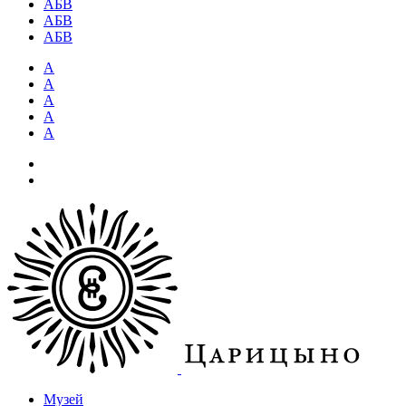
АБВ
АБВ
АБВ
А
А
А
А
А
Музей