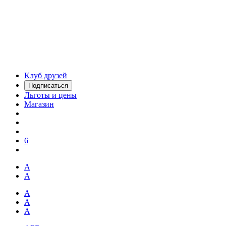
Клуб друзей
Подписаться
Льготы и цены
Магазин
6
А
А
А
А
А