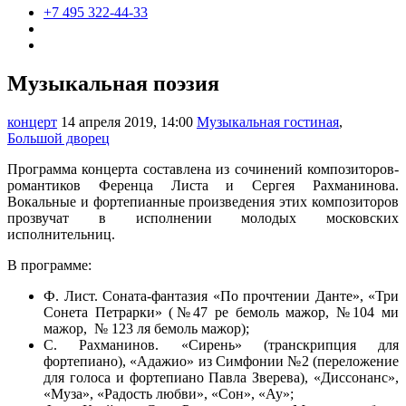
+7 495 322-44-33
Музыкальная поэзия
концерт
14 апреля 2019, 14:00
Музыкальная гостиная
,
Большой дворец
Программа концерта составлена из сочинений композиторов-
романтиков Ференца Листа и Сергея Рахманинова.
Вокальные и фортепианные произведения этих композиторов
прозвучат в исполнении молодых московских
исполнительниц.
В программе:
Ф. Лист. Соната-фантазия «По прочтении Данте», «Три
Сонета Петрарки» (№47 ре бемоль мажор, №104 ми
мажор, № 123 ля бемоль мажор);
С. Рахманинов. «Сирень» (транскрипция для
фортепиано), «Адажио» из Симфонии №2 (переложение
для голоса и фортепиано Павла Зверева), «Диссонанс»,
«Муза», «Радость любви», «Сон», «Ау»;