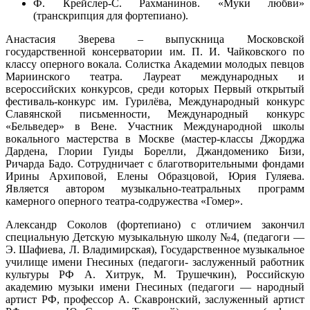
Ф. Крейслер-С. Рахманинов. «Муки любви»
(транскрипция для фортепиано).
Анастасия Зверева – выпускница Московской
государственной консерватории им. П. И. Чайковского по
классу оперного вокала. Солистка Академии молодых певцов
Мариинского театра. Лауреат международных и
всероссийских конкурсов, среди которых Первый открытый
фестиваль-конкурс им. Гурилёва, Международный конкурс
Славянской письменности, Международный конкурс
«Бельведер» в Вене. Участник Международной школы
вокального мастерства в Москве (мастер-классы Джорджа
Дардена, Глории Гуиды Борелли, Джандоменико Бизи,
Ричарда Бадо. Сотрудничает с благотворительными фондами
Ирины Архиповой, Елены Образцовой, Юрия Гуляева.
Является автором музыкально-театральных программ
камерного оперного театра-содружества «Гомер».
Александр Соколов (фортепиано) с отличием закончил
специальную Детскую музыкальную школу №4, (педагоги —
Э. Шафиева, Л. Владимирская), Государственное музыкальное
училище имени Гнесиных (педагоги- заслуженный работник
культуры РФ А. Хитрук, М. Трушечкин), Российскую
академию музыки имени Гнесиных (педагоги — народный
артист РФ, профессор А. Скавронский, заслуженный артист