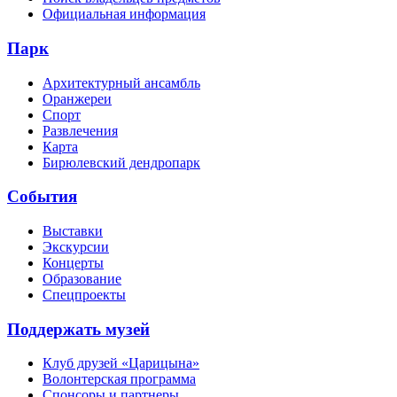
Официальная информация
Парк
Архитектурный ансамбль
Оранжереи
Спорт
Развлечения
Карта
Бирюлевский дендропарк
События
Выставки
Экскурсии
Концерты
Образование
Спецпроекты
Поддержать музей
Клуб друзей «Царицына»
Волонтерская программа
Спонсоры и партнеры