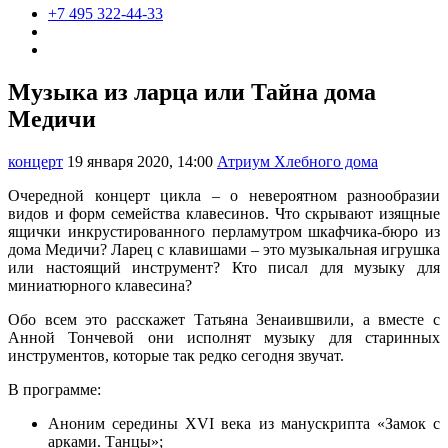
+7 495 322-44-33
Музыка из ларца или Тайна дома
Медичи
концерт
19 января 2020, 14:00
Атриум Хлебного дома
Очередной концерт цикла – о невероятном разнообразии
видов и форм семейства клавесинов. Что скрывают изящные
ящички инкрустированного перламутром шкафчика-бюро из
дома Медичи? Ларец с клавишами – это музыкальная игрушка
или настоящий инструмент? Кто писал для музыку для
миниатюрного клавесина?
Обо всем это расскажет Татьяна Зенаившвили, а вместе с
Анной Тончевой они исполнят музыку для старинных
инструментов, которые так редко сегодня звучат.
В программе:
Аноним середины XVI века из манускрипта «Замок с
арками. Танцы»;