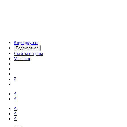
Клуб друзей
Подписаться
Льготы и цены
Магазин
7
А
А
А
А
А