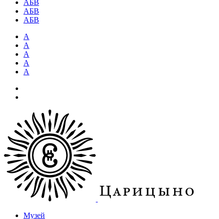
АБВ
АБВ
АБВ
А
А
А
А
А
Музей